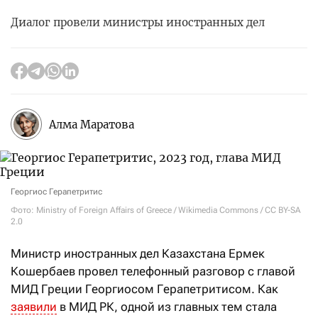
Диалог провели министры иностранных дел
Алма Маратова
Георгиос Герапетритис
Фото: Ministry of Foreign Affairs of Greece / Wikimedia Commons / CC BY-SA
2.0
Министр иностранных дел Казахстана Ермек
Кошербаев провел телефонный разговор с главой
МИД Греции Георгиосом Герапетритисом. Как
заявили
в МИД РК, одной из главных тем стала