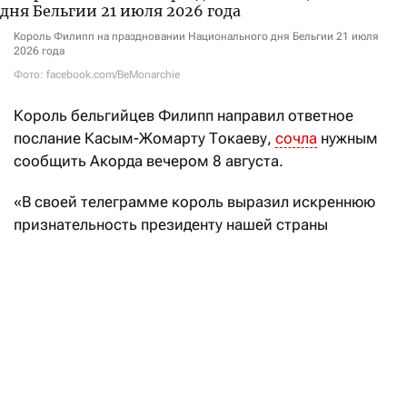
Король Филипп на праздновании Национального дня Бельгии 21 июля
2026 года
Фото: facebook.com/BeMonarchie
Король
бельгийцев Филипп
направил ответное
послание Касым-Жомарту Токаеву,
сочла
нужным
сообщить Акорда вечером 8 августа.
«В своей телеграмме король выразил искреннюю
признательность президенту нашей страны
за теплые пожелания в честь Национального дня
Бельгии», — говорится в заявлении.
Кроме того, король Филипп отметил, что
«с нетерпением ожидает предстоящего в этом году
государственного визита в Казахстан»
по приглашению Касым-Жомарта Токаева. Дата
визита не названа.