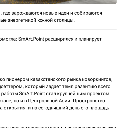
то, где зарождаются новые идеи и собираются
ные энергетикой южной столицы.
могла: SmArt.Point расширился и планирует
й рынок недвижимости восстанавливается после сложно
ько пионером казахстанского рынка коворкингов,
дсеттером, который задает темп развитию всего
я работы SmArt.Point стал крупнейшим проектом
стане, но и в Центральной Азии. Пространство
 открытия, и на сегодняшний день его площадь
вает новые трансформации и сегодня является уже