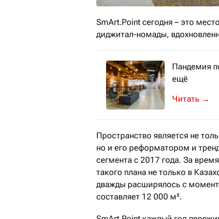
SmArt.Point сегодня – это мес
диджитал-номады, вдохновлен
Пандемия по
ещё
Алматински
→
Пространство является не тол
но и его реформатором и трен
сегмента с 2017 года. За врем
такого плана не только в Казах
дважды расширялось с момента
составляет 12 000 м².
SmArt.Point каждый год пережи