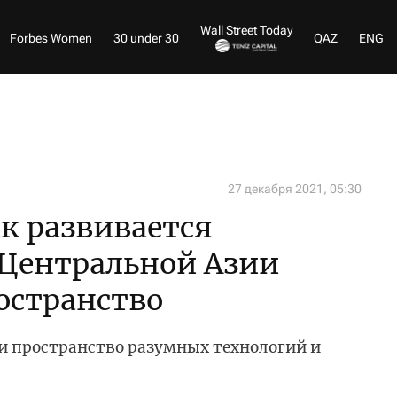
Wall Street Today
Forbes Women
30 under 30
QAZ
ENG
27 декабря 2021, 05:30
ак развивается
 Центральной Азии
остранство
 пространство разумных технологий и