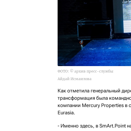
ФОТО: © архив пресс-службы
Айдай Исмаилова
Как отметила генеральный дир
трансформация была командно
компании Mercury Properties в
Eurasia.
- Именно здесь, в SmArt.Point 