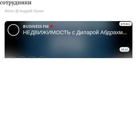
Фото: © Андрей Лунин
За последние три года международный
и казахстанский рынки коммерческой
недвижимости совершили кардинальный разворот
в концепции организации рабочего пространства.
Девелоперы и институциональные арендаторы
окончательно отказались от двух крайних
концепций: обособленных кабинетных систем
прошлых десятилетий и тотального Open Space,