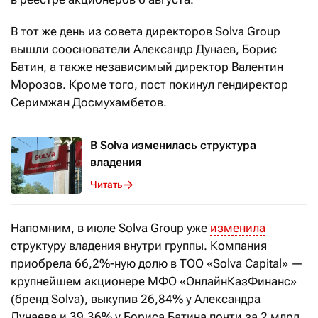
В тот же день из совета директоров Solva Group
вышли сооснователи Александр Дунаев, Борис
Батин, а также независимый директор Валентин
Морозов. Кроме того, пост покинул гендиректор
Серимжан Досмухамбетов.
В Solva изменилась структура
владения
Читать
Напомним, в июле Solva Group уже
изменила
структуру владения внутри группы. Компания
приобрела 66,2%-ную долю в ТОО «Solva Capital» —
крупнейшем акционере МФО «ОнлайнКазФинанс»
(бренд Solva), выкупив 26,84% у Александра
Дунаева и 39,36% у Бориса Батина почти за 2 млрд