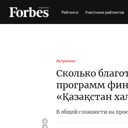
Рейтинги
Участники рейтингов
Актуально
Сколько благ
программ фин
«Қазақстан х
В общей сложности на прое