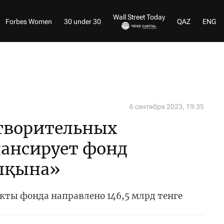
Wall Street Today
Forbes Women
30 under 30
QAZ
ENG
6 сентября 2023, 19:35
отворительных
ансирует фонд
алқына»
кты фонда направлено 146,5 млрд тенге