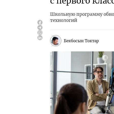
с первого клас
Школьную программу обнов
технологий
Бекбосын Токтар