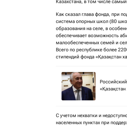
Казахстана, в том числе самы
Как сказал глава фонда, при п
система опорных школ (80 шко
образования на селе, в особе
обеспечивает возможность аби
малообеспеченных семей и сел
Всего по республике более 220
стипендий фонда «Қазақстан х
Российский
«Қазақстан
С учетом нехватки и недоступн
населенных пунктах при поддер