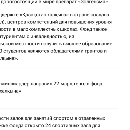
й дорогостоящий в мире препарат «Золгенсма».
оддержке «Қазақстан халқына» в стране создана
л), центров компетенций для повышения уровня
нности в малокомплектных школах. Фонд также
туриентам с инвалидностью, из
ьской местности получить высшее образование.
0 студентов являются обладателями грантов и
алқына».
 миллиардер направил 22 млрд тенге в фонд
 халқына»
ости залов для занятий спортом в отдаленных
жке фонда открыто 24 спортивных зала для