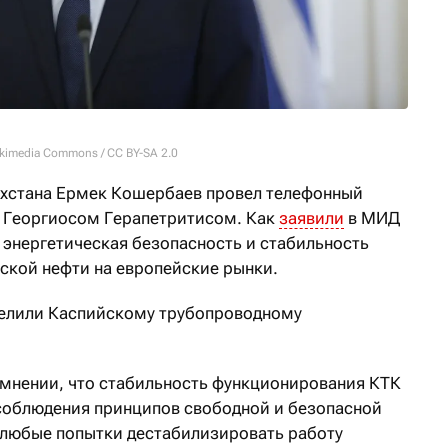
 Wikimedia Commons / CC BY-SA 2.0
ахстана Ермек Кошербаев провел телефонный
и Георгиосом Герапетритисом. Как
заявили
в МИД
а энергетическая безопасность и стабильность
ской нефти на европейские рынки.
елили Каспийскому трубопроводному
мнении, что стабильность функционирования КТК
соблюдения принципов свободной и безопасной
 любые попытки дестабилизировать работу