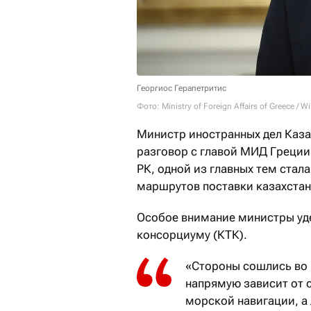
Георгиос Герапетритис
Фото: Ministry of Foreign Affairs of Greece /
Министр иностранных дел Каз
разговор с главой МИД Греци
РК, одной из главных тем стал
маршрутов поставки казахстан
Особое внимание министры уд
консорциуму (КТК).
«Стороны сошлись во 
напрямую зависит от 
морской навигации, а