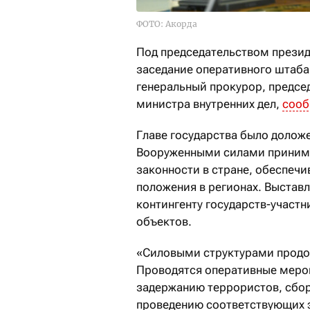
ФОТО: Акорда
Под председательством прези
заседание оперативного штаба,
генеральный прокурор, предсе
министра внутренних дел,
соо
Главе государства было долож
Вооруженными силами принима
законности в стране, обеспеч
положения в регионах. Выста
контингенту государств-участн
объектов.
«Силовыми структурами продол
Проводятся оперативные меро
задержанию террористов, сбор
проведению соответствующих э