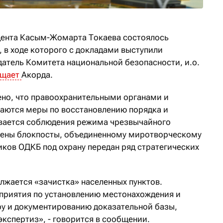
дента Касым-Жомарта Токаева состоялось
 в ходе которого с докладами выступили
датель Комитета национальной безопасности, и.о.
бщает
Акорда.
ено, что правоохранительными органами и
ются меры по восстановлению порядка и
ивается соблюдения режима чрезвычайного
влены блокпосты, объединенному миротворческому
иков ОДКБ под охрану передан ряд стратегических
жается «зачистка» населенных пунктов.
приятия по установлению местонахождения и
у и документированию доказательной базы,
кспертиз», - говорится в сообщении.