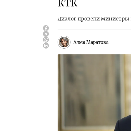
КТК
Диалог провели министры
Алма Маратова