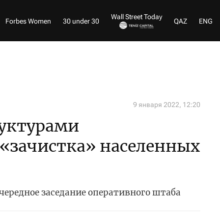
Wall Street Today
Forbes Women
30 under 30
QAZ
ENG
9 января 2022, 12:20
уктурами
 «зачистка» населенных
очередное заседание оперативного штаба