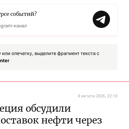
урсе событий?
egram-канал
или опечатку, выделите фрагмент текста с
nter
8 августа 2026, 22:18
реция обсудили
поставок нефти через