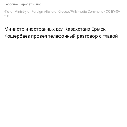
Георгиос Герапетритис
Фото: Ministry of Foreign Affairs of Greece / Wikimedia Commons / CC BY-SA
2.0
Министр иностранных дел Казахстана Ермек
Кошербаев провел телефонный разговор с главой
МИД Греции Георгиосом Герапетритисом. Как
заявили
в МИД РК, одной из главных тем стала
энергетическая безопасность и стабильность
маршрутов поставки казахстанской нефти
на европейские рынки.
Особое внимание министры уделили Каспийскому
трубопроводному консорциуму (КТК).
«Стороны сошлись во мнении, что стабильность
функционирования КТК напрямую зависит