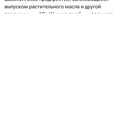
выпуском растительного масла и другой
продукции, — АО «Шымкентмай» — получило
3,99 млрд тенге совокупной прибыли за 2025 год.
Показатель в 2,7 раза больше, чем годом ранее,
когда компания заработала 1,5 млрд тенге. Выручка
от реализации готовой продукции при этом
составила 48,3 млрд тенге в 2025 году, из которых
экспорт принес 97,4 млн тенге (0,2%).
В 2025 году АО направило акционерам 365,3 млн
тенге дивидендов, задолженность по выплатам
на 31 декабря — 53,05 млн тенге.
Ренкинг 20 самых дорогих топ-
менеджеров Казахстана — 2026
Читать