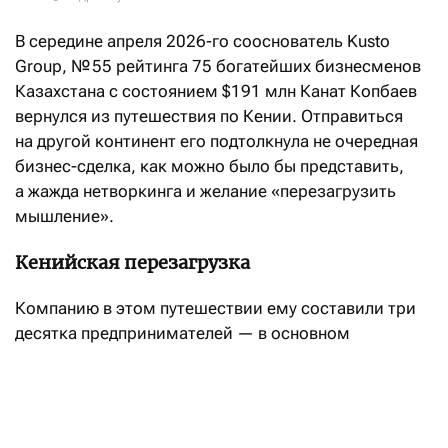
В середине апреля 2026-го сооснователь Kusto
Group, № 55 рейтинга 75 богатейших бизнесменов
Казахстана с состоянием $191 млн Канат Копбаев
вернулся из путешествия по Кении. Отправиться
на другой континент его подтолкнула не очередная
бизнес-сделка, как можно было бы представить,
а жажда нетворкинга и желание «перезагрузить
мышление».
Кенийская перезагрузка
Компанию в этом путешествии ему составили три
десятка предпринимателей — в основном
казахстанцы и несколько человек из России.
Нетворкинг стал главной целью их поездки. «Люди
устали от больших городов. В Нью-Йорк или Лондон
каждый и сам может поехать, это не сложно. А вот