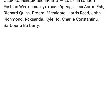
Свои коллекции весна-лето — 2027 на London
Fashion Week покажут такие бренды, как Aaron Esh,
RIchard Quinn, Erdem, Mithridate, Harris Reed, John
Richmond, Roksanda, Kyle Ho, Сharlie Constantinu,
Barbour и Burberry.
В расписании также значатся такие гиганты
массмаркета, как H&M и M&S (Marks & Spencer).
В музее Виктории и Альберта
открывается выставка, посвященная
170-летию Burberry
Читать
Вернулись с показами на London Fashion Week два
других крупных британских бренда — McQueen
и Mulberry. Возвращение McQueen в Лондон стало
возможным благодаря активной работе СEO British