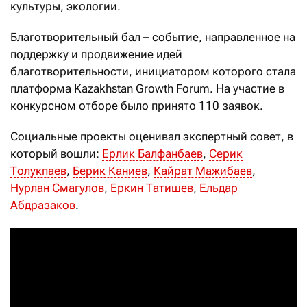
культуры, экологии.
Благотворительный бал – событие, направленное на
поддержку и продвижение идей
благотворительности, инициатором которого стала
платформа Kazakhstan Growth Forum. На участие в
конкурсном отборе было принято 110 заявок.
Социальные проекты оценивал экспертный совет, в
который вошли:
Ерлик Балфанбаев
,
Серик
Толукпаев
,
Берик Каниев
,
Кайрат Мажибаев
,
Нурлан Смагулов
,
Еркин Татишев
,
Ельдар
Абдразаков
.