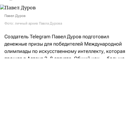
Павел Дуров
Фото: личный архив Павла Дурова
Создатель Telegram Павел Дуров подготовил
денежные призы для победителей Международной
олимпиады по искусственному интеллекту, которая
прошла в Астане 2–8 августа. Общий чек — больше
$106,5 тысячи.
«Российская сборная заняла первое место
в командном зачете, а Артем Горохов из моего
родного города (
Санкт-Петербурга — F
) стал
победителем в индивидуальном соревновании.
Отличная работа! —
написал
Дуров в своем посте
в Telegram. — Я не меньше рад и за принимающую
страну — Казахстан, чей участник Даужан Бекетов
показал второй результат в личном зачете.