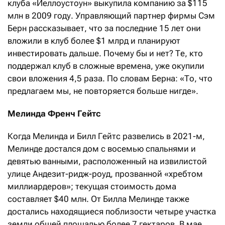
клуба «Йеллоустоун» выкупила компанию за $115
млн в 2009 году. Управляющий партнер фирмы Сэм
Берн рассказывает, что за последние 15 лет они
вложили в клуб более $1 млрд и планируют
инвестировать дальше. Почему бы и нет? Те, кто
поддержал клуб в сложные времена, уже окупили
свои вложения 4,5 раза. По словам Берна: «То, что
предлагаем мы, не повторяется больше нигде».
Мелинда Френч Гейтс
Когда Мелинда и Билл Гейтс развелись в 2021-м,
Мелинде достался дом с восемью спальнями и
девятью ванными, расположенный на извилистой
улице Андезит-ридж-роуд, прозванной «хребтом
миллиардеров»; текущая стоимость дома
составляет $40 млн. От Билла Мелинде также
достались находящиеся поблизости четыре участка
земли общей площадью более 7 гектаров. В мае