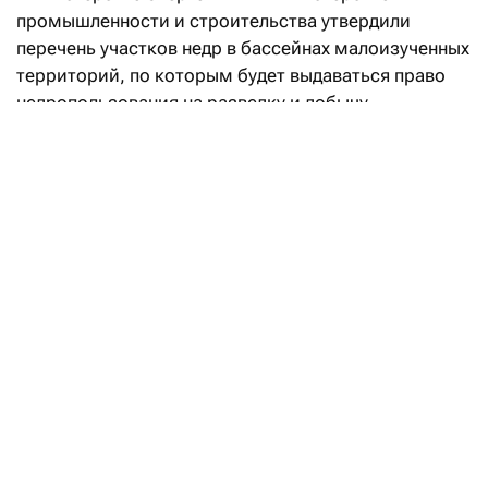
промышленности и строительства утвердили
перечень участков недр в бассейнах малоизученных
территорий, по которым будет выдаваться право
недропользования на разведку и добычу
углеводородов.
«Впервые в Кодекс РК «О недрах
и недропользовании» введено понятие
«малоизученные территории», а также закреплен
механизм предоставления права недропользования
на таких участках. Законодательные реформы
направлены на вовлечение в освоение
перспективных территорий с недостаточной
геологической изученностью и высоким
потенциалом открытия новых месторождений
углеводородов», — говорится в сообщении.
Уточняется, что утвержденный перечень «дает