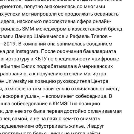
туриентов, попутно знакомилась со многими
х успехи мотивировали ее продолжать осваивать
идела, насколько перспективна сфера онлайн-
строилась SMM-менеджером в казахстанский бренд
сновали Данияр Шайкемелов и Рафаель Тлепов –
 – 2019. В компании она занималась созданием
на для Instagram. После окончания бакалавриата
магистратуру в КБТУ по специальности «цифровые
чебы там Енлик подрабатывала в Американских
разованию, а к получению степени магистра
v University на позицию руководителя Центра
я, атмосфера там разительно отличалась от мест,
у вскоре я ушла», – вспоминает собеседница. В
рошла собеседование в КИМЭП на позицию
к, для нее это была первая достойно оплачиваемая
онец самой, а не на паях с кем-то снимать
оодушевлением обустраивать жилье. И вдруг
 постельного белья, никак не могла найти