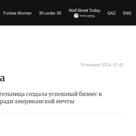
Wall Street Today
Forbes Women
30 under 30
QAZ
ENG
16 января 2024, 21:41
а
ельница создала успешный бизнес в
о ради американской мечты