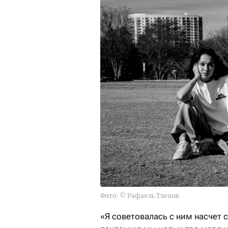
Фото: © Рафаель Тлепов
«Я советовалась с ним насчет с