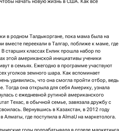
чтобы начать новую жизнь в США. Как все
шки в родном Талдыкоргане, пока мама была на
и вместе переехали в Талгар, поближе к маме, где
. В старших классах Енлик прошла набор по
ках этой американской инициативы ученики
ивут в семьях. Ежегодно в программе участвуют
сех уголков земного шара. Как вспоминает
ень удивились, что она смогла пройти отбор, ведь
е. Тогда она открыла для себя Америку, узнала
нулась с ежедневной рутиной американского
тат Техас, в обычной семье, завязала дружбу с
воилась. Вернувшись в Казахстан, в 2012 году
в Алматы, где поступила в AlmaU на маркетолога.
денческие годы подрабатывала в отделе маркетинга