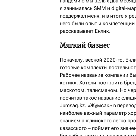
пандемию мы целых два месяца
я занималась SMM и digital-ма
поддержал меня, и в итоге я р
него были опыт и компетенции 
рассказывает Енлик.
Мягкий бизнес
Поначалу, весной 2020-го, Енл
готовые комплекты постельного
Рабочее название компании бы
котик». Хотели построить брен
маскотом, талисманом. Но чер
посчитав такое название слиш
Jumsaq.kz. «Жұмсақ» в перевод
наиболее важный параметр хор
знанием английского легко про
казахского – поймет его значе
брендбук, логотип, создали ст