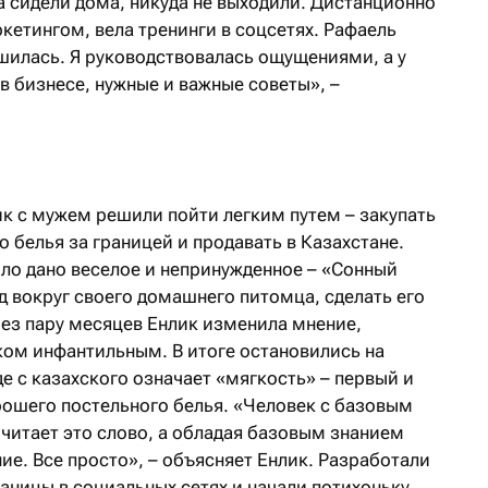
 сидели дома, никуда не выходили. Дистанционно
ркетингом, вела тренинги в соцсетях. Рафаель
ешилась. Я руководствовалась ощущениями, а у
в бизнесе, нужные и важные советы», –
ик с мужем решили пойти легким путем – закупать
 белья за границей и продавать в Казахстане.
ло дано веселое и непринужденное – «Сонный
д вокруг своего домашнего питомца, сделать его
ез пару месяцев Енлик изменила мнение,
ком инфантильным. В итоге остановились на
е с казахского означает «мягкость» – первый и
ошего постельного белья. «Человек с базовым
читает это слово, а обладая базовым знанием
ние. Все просто», – объясняет Енлик. Разработали
раницы в социальных сетях и начали потихоньку