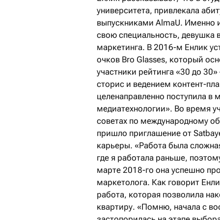
университета, привлекала аби
выпускниками AlmaU. Именно и
свою специальность, девушка в
маркетинга. В 2016-м Енлик у
очков Bro Glasses, который о
участники рейтинга «30 до 30»
сторис и ведением контент-пла
целенаправленно поступила в 
медиатехнологии». Во время у
советах по международному об
пришло приглашение от Satbaye
карьеры. «Работа была сложна
где я работала раньше, поэтом
марте 2018-го она успешно п
маркетолога. Как говорит Енли
работа, которая позволила нак
квартиру. «Помню, начала с в
застопорилась на этапе выбора