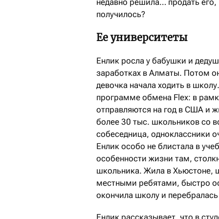
недавно решила… продать его, 
получилось?
Ее университеты
Енлик росла у бабушки и деду
заработках в Алматы. Потом он
девочка начала ходить в школу
программе обмена Flex: в рам
отправляются на год в США и ж
более 30 тыс. школьников со в
собеседница, одноклассники оч
Енлик особо не блистала в учеб
особенности жизни там, столк
школьника. Жила в Хьюстоне, ш
местными ребятами, быстро ос
окончила школу и перебралась 
Енлик рассказывает, что в сту