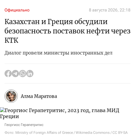
Официально
8 августа 2026, 22:18
Казахстан и Греция обсудили
безопасность поставок нефти через
КТК
Диалог провели министры иностранных дел
Алма Маратова
Георгиос Герапетритис
Фото: Ministry of Foreign Affairs of Greece / Wikimedia Commons / CC BY-SA