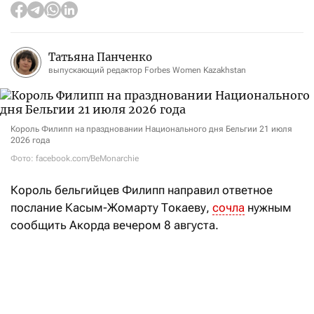
Татьяна Панченко
выпускающий редактор Forbes Women Kazakhstan
Король Филипп на праздновании Национального дня Бельгии 21 июля
2026 года
Фото: facebook.com/BeMonarchie
Король
бельгийцев Филипп
направил ответное
послание Касым-Жомарту Токаеву,
сочла
нужным
сообщить Акорда вечером 8 августа.
«В своей телеграмме король выразил искреннюю
признательность президенту нашей страны
за теплые пожелания в честь Национального дня
Бельгии», — говорится в заявлении.