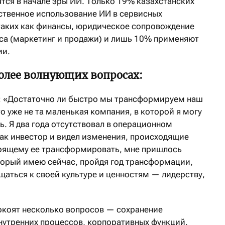
тся в начале эры ИИ. Только 19% казахстанских
ственное использование ИИ в сервисных
таких как финансы, юридическое сопровождение
оса (маркетинг и продажи) и лишь 10% применяют
ии.
олее волнующих вопросах:
:
«Достаточно ли быстро мы трансформируем наш
то уже не та маленькая компания, в которой я могу
ь. Я два года отсутствовал в операционном
как инвестор и видел изменения, происходящие
тоящему ее трансформировать, мне пришлось
оторый имею сейчас, пройдя год трансформации,
ащаться к своей культуре и ценностям — лидерству,
окоят несколько вопросов — сохранение
нутренних процессов, корпоративных функций,