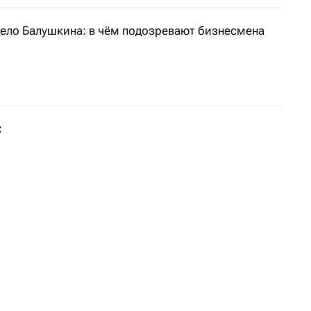
дело Балушкина: в чём подозревают бизнесмена
тны подробности в деле руководителя группы компаний
: