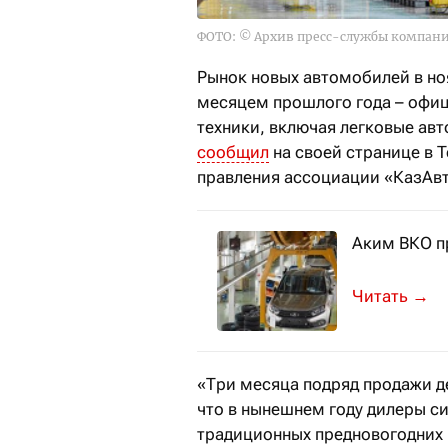
ФОТО: © Архив пресс-службы компан
Рынок новых автомобилей в но
месяцем прошлого года – офиц
техники, включая легковые авто
сообщил
на своей странице в 
правления ассоциации «КазАв
Аким ВКО п
Обзор реги
→
«Три месяца подряд продажи де
что в нынешнем году дилеры си
традиционных предновогодних 