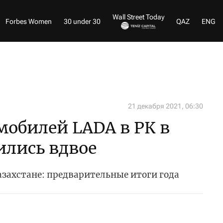
Wall Street Today
Forbes Women
30 under 30
QAZ
ENG
21 декабря 2021, 06:30
обилей LADA в РК в
ились вдвое
захстане: предварительные итоги года