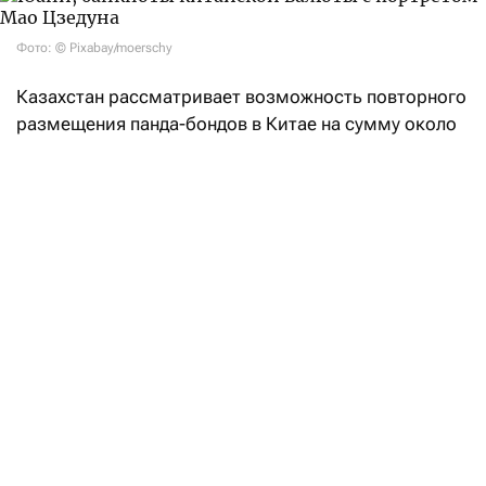
Фото: © Pixabay/moerschy
Казахстан рассматривает возможность повторного
размещения панда-бондов в Китае на сумму около
$500 млн уже в ближайшие месяцы. Об этом
сообщает
Bloomberg со ссылкой на источники
и Минфин РК.
Правительство Казахстана начало обсуждать
с банками параметры возможного выпуска,
который может состояться уже в следующем
месяце, сообщили Bloomberg источники, знакомые
с ситуацией. По их словам, окончательные условия
сделки будут зависеть от ситуации на рынке.
Казахстан выпустил панда-бонды