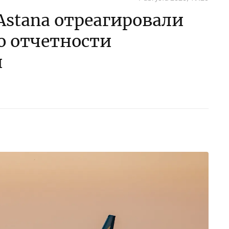
 Astana отреагировали
ю отчетности
и