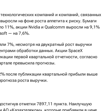
 технологических компаний и компаний, связанных
выросли на фоне роста аппетита к риску. Бумаги
е по 11%, акции Nvidia и Qualcomm выросли на 9,1%
soft — на 7,6%.
яли 7%, несмотря на двукратный рост выручки
центрами обработки данных. Акции SpaceX
икации первой квартальной отчетности, согласно
артале превысила прогнозы.
5,2% после публикации квартальной прибыли выше
рогноза роста выручки.
достигнув отметки 7897,11 пункта. Наилучшую
 АО «Казахтелеком», которые прибавили в цене