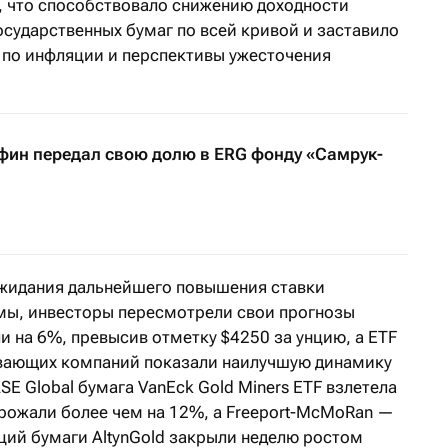
 что способствовало снижению доходности
осударственных бумаг по всей кривой и заставило
по инфляции и перспективы ужесточения
ин передал свою долю в ERG фонду «Самрук-
ожидания дальнейшего повышения ставки
мы, инвесторы пересмотрели свои прогнозы
ли на 6%, превысив отметку $4250 за унцию, а ETF
ывающих компаний показали наилучшую динамику
SE Global бумага VanEck Gold Miners ETF взлетела
рожали более чем на 12%, а Freeport-McMoRan —
ций бумаги AltynGold закрыли неделю ростом