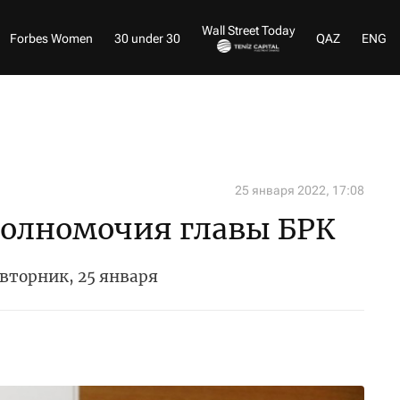
Wall Street Today
Forbes Women
30 under 30
QAZ
ENG
25 января 2022, 17:08
олномочия главы БРК
 вторник, 25 января