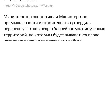
Фото: © Depositphotos.com/Westlight
Министерство энергетики и Министерство
промышленности и строительства утвердили
перечень участков недр в бассейнах малоизученных
территорий, по которым будет выдаваться право
недропользования на разведку и добычу
углеводородов.
«Впервые в Кодекс РК «О недрах
и недропользовании» введено понятие
«малоизученные территории», а также закреплен
механизм предоставления права недропользования
на таких участках. Законодательные реформы
направлены на вовлечение в освоение
перспективных территорий с недостаточной
геологической изученностью и высоким
потенциалом открытия новых месторождений