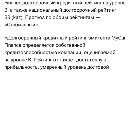
Finance долгосрочный кредитный рейтинг на уровне
B, а также национальный долгосрочный рейтинг
BB (kaz). Прогноз по обоим рейтингам —
«Стабильный».
«Долгосрочный кредитный рейтинг эмитента MyCar
Finance определяется собственной
кредитоспособностью компании, оцениваемой
на уровне B. Рейтинг отражает достаточную
прибыльность, умеренный уровень долговой
нагрузки и улучшающееся качество активов», —
отмечается в пресс-релизе агентства Fitch Ratings.
По оценке аналитиков Fitch Ratings, устойчивость
MyCar Finance
поддерживается сформировавшейся
рыночной позицией, принадлежностью к группе
компаний
Astana Motors
— крупнейшему
автомобильному дистрибьютору