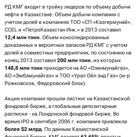
РД КМГ входит в тройку лидеров по объему добычи
нефти в Казахстане. Объем добычи компании с
учетом долей в компаниях ТОО «СП «Казгермунай»,
CCEL и «ПетроКазахстан Инк.» в 2013 составил
12,4 млн тонн
. Объем консолидированных
доказанных и вероятных запасов РД КМГ с учетом
долей в совместных предприятиях, по состоянию на
конец 2013 составил
200 млн тонн
, из которых
148,8 млн тонн
приходится на АО «Озенмунайгаз»,
АО «Эмбамунайгаз» и ТОО «Урал Ойл энд Газ» (м-р
Рожковское, Федоровский блок).
Акции компании прошли листинг на Казахстанской
фондовой бирже, а глобальные депозитарные
расписки - на Лондонской фондовой бирже. Во
время IPO в сентябре 2006 г. компания привлекла
более $2 млрд
. По данным Казахстанской
фондовой биржи, КМГ владеет
63,65%
простых