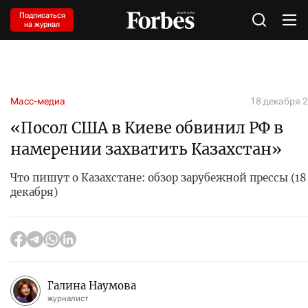
Подписаться
на журнал
Масс-медиа
18 декабря 2
«Посол США в Киеве обвинил РФ в
намерении захватить Казахстан»
Что пишут о Казахстане: обзор зарубежной прессы (18
декабря)
Галина Наумова
журналист