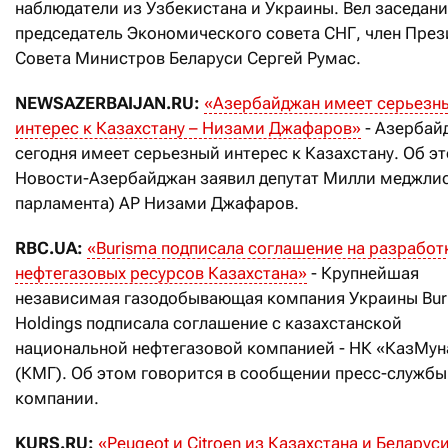
наблюдатели из Узбекистана и Украины. Вел заседан
председатель Экономического совета СНГ, член Пре
Совета Министров Беларуси Сергей Румас.
NEWSAZERBAIJAN.RU:
«Азербайджан имеет серьезн
интерес к Казахстану – Низами Джафаров»
- Азербай
сегодня имеет серьезный интерес к Казахстану. Об э
Новости-Азербайджан заявил депутат Милли меджли
парламента) АР Низами Джафаров.
RBC.UA:
«Burisma подписала соглашение на разработ
нефтегазовых ресурсов Казахстана»
- Крупнейшая
независимая газодобывающая компания Украины Bur
Holdings подписала соглашение с казахстанской
национальной нефтегазовой компанией - НК «КазМун
(КМГ). Об этом говорится в сообщении пресс-службы
компании.
KURS.RU:
«Peugeot и Citroen из Казахстана и Беларус