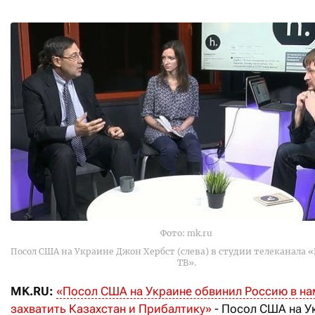
Фото: mk.ru
Посол США на Украине Джон Хербст (слева) в студии телеканала 
ТВ».
MK.RU:
«Посол США на Украине обвинил Россию в н
захватить Казахстан и Прибалтику»
- Посол США на У