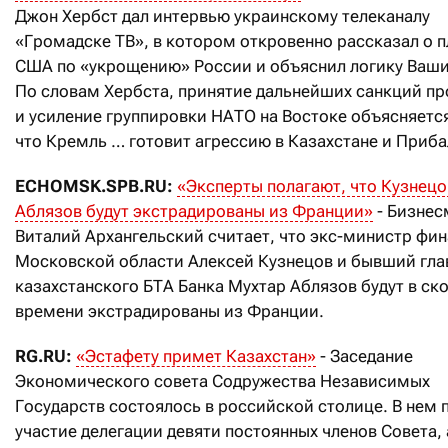
Джон Хербст дал интервью украинскому телеканалу
«Громадске ТВ», в котором откровенно рассказал о п
США по «укрощению» России и объяснил логику Ваши
По словам Хербста, принятие дальнейших санкций п
и усиление группировки НАТО на Востоке объясняется
что Кремль … готовит агрессию в Казахстане и Приба
ECHOMSK.SPB.RU:
«Эксперты полагают, что Кузнецо
Аблязов будут экстрадированы из Франции»
- Бизнес
Виталий Архангельский считает, что экс-министр фи
Московской области Алексей Кузнецов и бывший гла
казахстанского БТА Банка Мухтар Аблязов будут в ск
времени экстрадированы из Франции.
RG.RU:
«Эстафету примет Казахстан»
- Заседание
Экономического совета Содружества Независимых
Государств состоялось в российской столице. В нем 
участие делегации девяти постоянных членов Совета, 