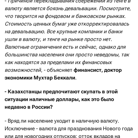
-
Причиной перекладывания сбережений из тенге в
валюту является боязнь девальвации. Посмотрите,
что творится на фондовом и банковском рынках.
Стоимость ценных бумаг уже откорректировалась
на девальвацию. Все крупные компании и банки
ушли в валюту, и тенге на рынке просто нет.
Валютные ограничения есть и сейчас, однако для
большинства населения они просто неведомы, так
как находятся за пределами их финансовых
возможностей
, - объясняет
финансист, доктор
экономи
ки Мухтар Беккали
.
- Казахстанцы предпочитают скупать в этой
ситуации наличные доллары, как это было
недавно в России?
- Вряд ли население уходит в наличную валюту.
Исключение - валюта для празднования Нового года
или для новогодних отпусков: отток вкладов на