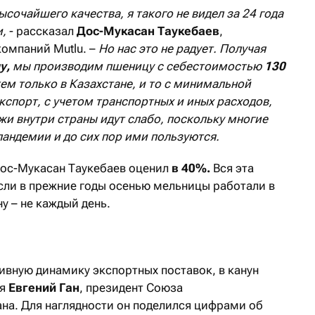
ысочайшего качества, я такого не видел за 24 года
и,
- рассказал
Дос-Мукасан Таукебаев
,
омпаний Mutlu. –
Но нас это не радует. Получая
у,
мы производим пшеницу с себестоимостью
130
м только в Казахстане, и то с минимальной
кспорт, с учетом транспортных и иных расходов,
жи внутри страны идут слабо, поскольку многие
пандемии и до сих пор ими пользуются.
Дос-Мукасан Таукебаев оценил
в 40%.
Вся эта
если в прежние годы осенью мельницы работали в
ну – не каждый день.
вную динамику экспортных поставок, в канун
ся
Евгений Ган
, президент Союза
на. Для наглядности он поделился цифрами об