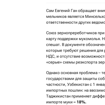
Сам Евгений Ган обращает вни
мельников является Минсельхо
ответственности других ведом
Союз зернопререботчиков при
карту поддержки мукомолья. Но
спешат. В документе обозначе
которые требуют решения для 
НДС, и отсутствие возможност
«серые» схемы реэкспорта зер
Однако основная проблема – т
государствами для защиты собс
частности, Узбекистан с 1 янв
импортных пошлин: на ввозим
Таджикистан применяет диффе
импорте муки
– 18%.