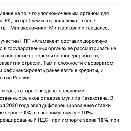
мание на то, что уполномоченным органом для
з РК, но проблемы отрасли лежат в зоне
ств – Минэкономики, Минторговли и так далее.
 участии НПП «Атамекен» составил дорожную
 в государственных органах ее рассматривать не
ны основные проблемы зернопереработки,
развития отрасли. Там и сложности с возвратом
и рефинансировать ранее взятые кредиты, и
на из России.
е меры, которые введены соседними
твенных рынков от ввоза муки из Казахстана. В
аря 2020 года ввел дифференцированные ставки
ое зерно
– 0%,
на ввозимую муку
– 10%.
ренцированный НДС - при импорте зерна
10%,
при