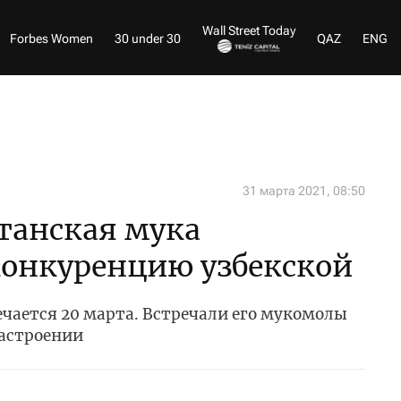
Wall Street Today
Forbes Women
30 under 30
QAZ
ENG
31 марта 2021, 08:50
танская мука
конкуренцию узбекской
чается 20 марта. Встречали его мукомолы
настроении