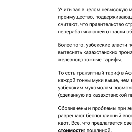
Учитывая в целом невысокую м
преимущество, поддерживающе
считают, что правительство с
перерабатывающей отрасли об
Более того, узбекские власти
вытеснять казахстанских прои
железнодорожные тарифы.
То есть транзитный тариф в А
каждой тонны муки выше, чем в
узбекским мукомолам возможн
(сделанную из казахстанской 
Обозначены и проблемы при эк
разрешают беспошлинный ввоз 
квот. Все, что предлагается св
стоимости
) пошлиной.