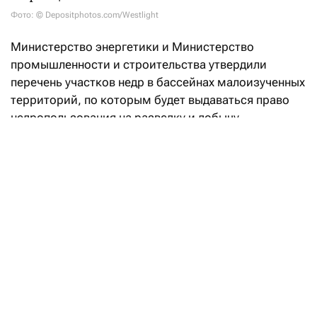
Фото: © Depositphotos.com/Westlight
Министерство энергетики и Министерство
промышленности и строительства утвердили
перечень участков недр в бассейнах малоизученных
территорий, по которым будет выдаваться право
недропользования на разведку и добычу
углеводородов.
«Впервые в Кодекс РК «О недрах
и недропользовании» введено понятие
«малоизученные территории», а также закреплен
механизм предоставления права недропользования
на таких участках. Законодательные реформы
направлены на вовлечение в освоение
перспективных территорий с недостаточной
геологической изученностью и высоким
потенциалом открытия новых месторождений