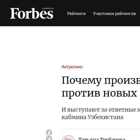
Рейтинги
Участники рейтингов
Актуально
Почему произ
против новых 
И выступают за ответные 
кабмина Узбекистана
Татьяна Трубачева