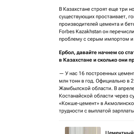
В Казахстане строят еще три н
существующих простаивает, го
производителей цемента и бет
Forbes Kazakhstan он перечисл
проблему с серым импортом и
Ербол, давайте начнем со ст
в Казахстане и сколько они 
— У нас 16 построенных цеме
млн тонн в год. Официально в 
Жамбылской области. В апреле
Костанайской области через с
«Кокше-цемент» в Акмолинской
трудности с выплатой зарплаты
Цементный 