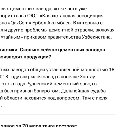
овых цементных завода, хотя часть уже
ворит глава ОЮЛ «Казахстанская ассоциация
она «QazCem» Ербол Акымбаев. В интервью с
ил и другие проблемы цементной отрасли, включая
 «тайным» приказом правительства Узбекистана.
атистики. Сколько сейчас цементных заводов
производят продукции?
нтных заводов общей установленной мощностью 18
2018 году закрылся завод в поселке Хантау
 этого года Рудненский цементный завод в
уд был признан банкротом. Дальнейшая судьба
 области находится под вопросом. Там с июля
.
завод за 70 млрд тенге построят