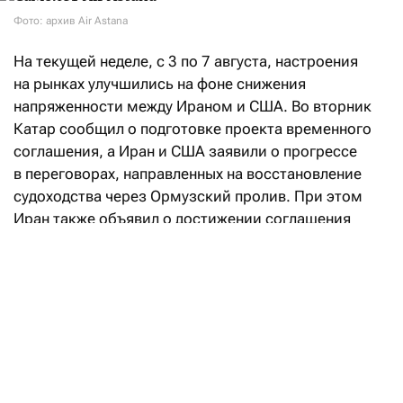
Фото: архив Air Astana
На текущей неделе, с 3 по 7 августа, настроения
на рынках улучшились на фоне снижения
напряженности между Ираном и США. Во вторник
Катар сообщил о подготовке проекта временного
соглашения, а Иран и США заявили о прогрессе
в переговорах, направленных на восстановление
судоходства через Ормузский пролив. При этом
Иран также объявил о достижении соглашения
с Оманом по предлагаемому маршруту судоходства
через Ормузский пролив, что позволило частично
возобновить судоходство. На этом фоне стоимость
энергоносителей уменьшилась, что
способствовало снижению доходности
американских и европейских государственных
бумаг по всей кривой и заставило рынки
пересмотреть ожидания по инфляции