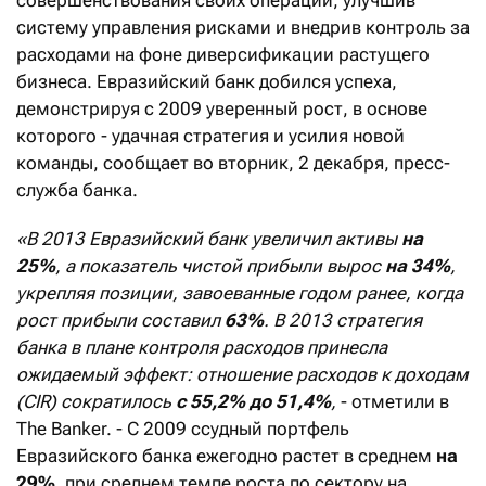
систему управления рисками и внедрив контроль за
расходами на фоне диверсификации растущего
бизнеса. Евразийский банк добился успеха,
демонстрируя с 2009 уверенный рост, в основе
которого - удачная стратегия и усилия новой
команды, сообщает во вторник, 2 декабря, пресс-
служба банка.
«В 2013 Евразийский банк увеличил активы
на
25%
, а показатель чистой прибыли вырос
на 34%
,
укрепляя позиции, завоеванные годом ранее, когда
рост прибыли составил
63%
. В 2013 стратегия
банка в плане контроля расходов принесла
ожидаемый эффект: отношение расходов к доходам
(CIR) сократилось
с 55,2% до 51,4%
,
- отметили в
The Banker. - С 2009 ссудный портфель
Евразийского банка ежегодно растет в среднем
на
29%
, при среднем темпе роста по сектору на