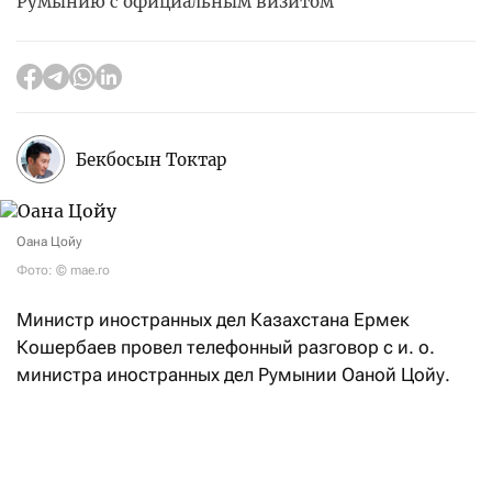
Румынию с официальным визитом
Бекбосын Токтар
Оана Цойу
Фото: © mae.ro
Министр иностранных дел Казахстана Ермек
Кошербаев провел телефонный разговор с и. о.
министра иностранных дел Румынии Оаной Цойу.
В ходе беседы главы внешнеполитических ведомств
двух стран обсудили текущее состояние
и перспективы развития казахстанско-румынского