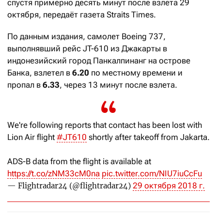
спустя примерно десять минут после взлета 29
октября, передаёт газета Straits Times.
По данным издания, самолет Boeing 737,
выполнявший рейс JT-610 из Джакарты в
индонезийский город Панкалпинанг на острове
Банка, взлетел в
6.20
по местному времени и
пропал в
6.33
, через 13 минут после взлета.
We're following reports that contact has been lost with
Lion Air flight
#JT610
shortly after takeoff from Jakarta.
ADS-B data from the flight is available at
https://t.co/zNM33cM0na
pic.twitter.com/NIU7iuCcFu
29 октября 2018 г.
— Flightradar24 (@flightradar24)