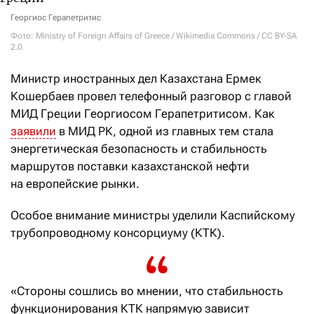
Георгиос Герапетритис
Фото: Ministry of Foreign Affairs of Greece / Wikimedia Commons / CC BY-SA
2.0
Министр иностранных дел Казахстана Ермек
Кошербаев провел телефонный разговор с главой
МИД Греции Георгиосом Герапетритисом. Как
заявили
в МИД РК, одной из главных тем стала
энергетическая безопасность и стабильность
маршрутов поставки казахстанской нефти
на европейские рынки.
Особое внимание министры уделили Каспийскому
трубопроводному консорциуму (КТК).
«Стороны сошлись во мнении, что стабильность
функционирования КТК напрямую зависит