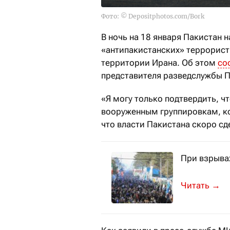
Фото: © Depositphotos.com/Bork
В ночь на 18 января Пакистан 
«антипакистанских» террорист
территории Ирана. Об этом
со
представителя разведслужбы П
«Я могу только подтвердить, ч
вооруженным группировкам, кот
что власти Пакистана скоро с
При взрывах
Власти стр
→