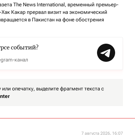
зета The News International, временный премьер-
-Хак Какар прервал визит на экономический
звращается в Пакистан на фоне обострения
урсе событий?
egram-канал
или опечатку, выделите фрагмент текста с
nter
7 августа 2026, 16:07