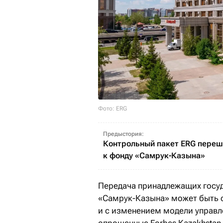
Фото: ERG
Предыстория:
Контрольный пакет ERG пере
к фонду «Самрук-Казына»
Передача принадлежащих госу
«Самрук-Казына» может быть с
и с изменением модели управл