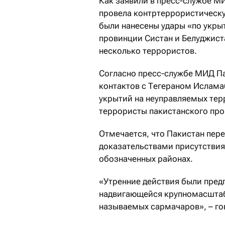
Как заявили в пресс-службе М
провела контртеррористическу
были нанесены удары «по укры
провинции Систан и Белуджист
несколько террористов.
Согласно пресс-службе МИД Па
контактов с Тегераном Ислама
укрытий на неуправляемых тер
террористы пакистанского пр
Отмечается, что Пакистан пер
доказательствами присутствия 
обозначенных районах.
«Утренние действия были пред
надвигающейся крупномасштаб
называемых сармачаров», – го