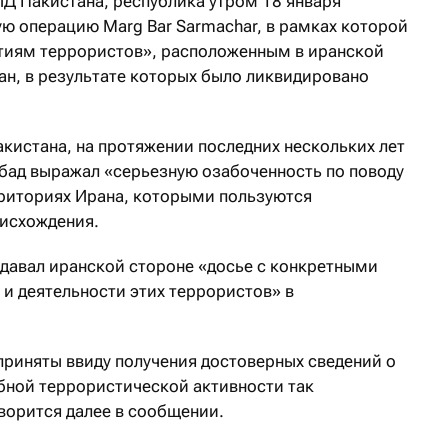
ИД Пакистана, республика утром 18 января
ю операцию Marg Bar Sarmachar, в рамках которой
тиям террористов», расположенным в иранской
ан, в результате которых было ликвидировано
кистана, на протяжении последних нескольких лет
бад выражал «серьезную озабоченность по поводу
риториях Ирана, которыми пользуются
оисхождения.
едавал иранской стороне «досье с конкретными
и деятельности этих террористов» в
приняты ввиду получения достоверных сведений о
ной террористической активности так
ворится далее в сообщении.