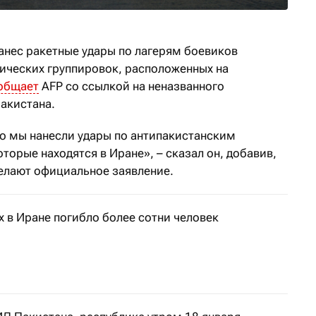
нанес ракетные удары по лагерям боевиков
ических группировок, расположенных на
общает
AFP со ссылкой на неназванного
акистана.
то мы нанесли удары по антипакистанским
орые находятся в Иране», – сказал он, добавив,
делают официальное заявление.
 в Иране погибло более сотни человек
аны назвали взрывы терактом