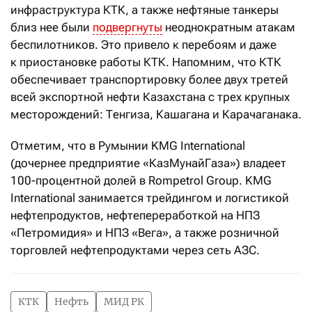
инфраструктура КТК, а также нефтяные танкеры
близ нее были
подвергнуты
неоднократным атакам
беспилотников. Это привело к перебоям и даже
к приостановке работы КТК. Напомним, что КТК
обеспечивает транспортировку более двух третей
всей экспортной нефти Казахстана с трех крупных
месторождений: Тенгиза, Кашагана и Карачаганака.
Отметим, что в Румынии KMG International
(дочернее предприятие «КазМунайГаза») владеет
100-процентной долей в Rompetrol Group. KMG
International занимается трейдингом и логистикой
нефтепродуктов, нефтепереработкой на НПЗ
«Петромидия» и НПЗ «Вега», а также розничной
торговлей нефтепродуктами через сеть АЗС.
КТК
Нефть
МИД РК