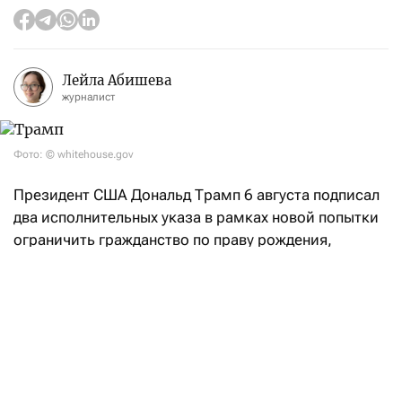
Лейла Абишева
журналист
Фото: © whitehouse.gov
Президент США Дональд Трамп 6 августа подписал
два исполнительных указа в рамках новой попытки
ограничить гражданство по праву рождения,
несмотря на недавний отказ Верховного суда,
сообщает
Reuters. Ограничение гражданства
является одним из приоритетов американского
президента в борьбе с иммиграцией, при этом
Белый дом нацелился на так называемый
«родильный туризм», когда беременные
иностранки приезжают в США ради родов,