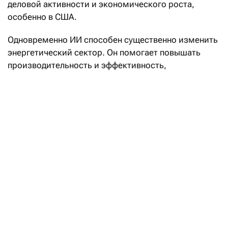
деловой активности и экономического роста,
особенно в США.
Одновременно ИИ способен существенно изменить
энергетический сектор. Он помогает повышать
производительность и эффективность,
совершенствовать управление энергосистемами,
ускорять внедрение чистых технологий и снижать
выбросы. При этом ИИ не заменяет людей,
а усиливает их возможности, открывая новые
форматы взаимодействия и принятия решений.
Сколько инвесторы будут платить
за электроэнергию в Долине ЦОДов
в Экибастузе
Читать