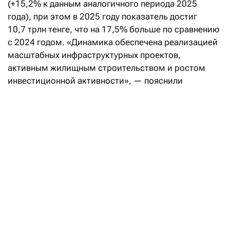
(+15,2% к данным аналогичного периода 2025
года), при этом в 2025 году показатель достиг
10,7 трлн тенге, что на 17,5% больше по сравнению
с 2024 годом. «Динамика обеспечена реализацией
масштабных инфраструктурных проектов,
активным жилищным строительством и ростом
инвестиционной активности», — пояснили
в министерстве.
Казахстан и Узбекистан: кто строит
больше и быстрее
Читать
Доля казахстанских производителей строительных
материалов на внутреннем рынке превышает 70%,
в этой отрасли работают более 3 тыс. предприятий.
В 2026 году планируется реализация 48