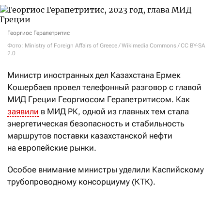
Георгиос Герапетритис
Фото: Ministry of Foreign Affairs of Greece / Wikimedia Commons / CC BY-SA
2.0
Министр иностранных дел Казахстана Ермек
Кошербаев провел телефонный разговор с главой
МИД Греции Георгиосом Герапетритисом. Как
заявили
в МИД РК, одной из главных тем стала
энергетическая безопасность и стабильность
маршрутов поставки казахстанской нефти
на европейские рынки.
Особое внимание министры уделили Каспийскому
трубопроводному консорциуму (КТК).