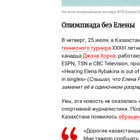
На этом олимпийском постере ФТК Елена Р
Олимпиада без Елены
В четверг, 25 июля, в Казахст
теннисного турнира
XXXIII летн
канадца
Джона Хорна
, работа
ESPN, TSN и CBC Television, п
«Hearing Elena Rybakina is out o
in singles» (
Слышал, что Елена 
заменит её в одиночном разря
Увы, эта новость не оказалась
спортивной журналистики. Поз
Казахстана появилось
обращен
«Дорогие казахстанцы
Мне тяжело сообщать о