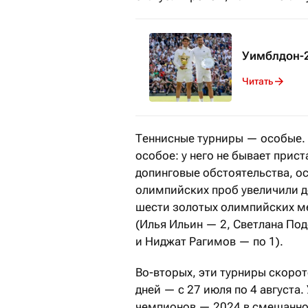
Уимблдон-2
Читать
Теннисные турниры — особые.
особое: у него не бывает прист
допинговые обстоятельства, ос
олимпийских проб увеличили до
шести золотых олимпийских м
(Илья Ильин — 2, Светлана По
и Ниджат Рагимов — по 1).
Во-вторых, эти турниры скоро
дней — с 27 июля по 4 августа
чемпионов — 2024 в смешанном