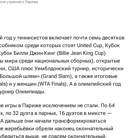
фоне утреннего Парижа
 год у теннисистов включает почти семь десятков
собняком среди которых стоят United Cup, Кубок
убок Билли Джин Кинг (Billie Jean King Cup)
ы мира среди национальных сборных), открытые
ии, США плюс Уимблдонский турнир, исторически
ольшой шлем» (Grand Slam), а также итоговые
als) и у женщин (WTA Finals). А в олимпийский год
турнир Олимпиады.
ие игры в Париже исключением не стали. По 64
, по 32 дуэта в парных, 16 дуэтов в миксте —
 А дальше они начали трансформироваться
сле жеребьёвки обрели наконец окончательный
 убедиться выше, не совсем окончательный.