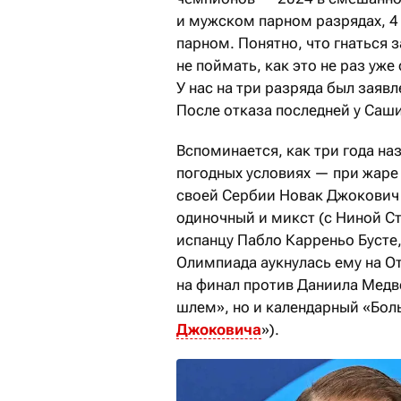
и мужском парном разрядах, 4
парном. Понятно, что гнаться 
не поймать, как это не раз у
У нас на три разряда был заяв
После отказа последней у Саши
Вспоминается, как три года на
погодных условиях — при жаре 
своей Сербии Новак Джокович 
одиночный и микст (с Ниной Сто
испанцу Пабло Карреньо Бусте, 
Олимпиада аукнулась ему на О
на финал против Даниила Медве
шлем», но и календарный «Бол
Джоковича
»).