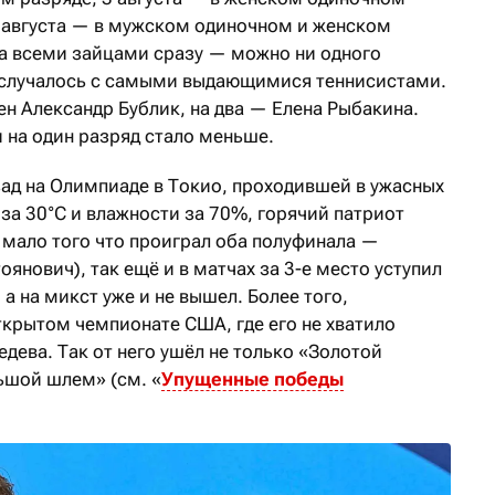
 августа — в мужском одиночном и женском
за всеми зайцами сразу — можно ни одного
же случалось с самыми выдающимися теннисистами.
лен Александр Бублик, на два — Елена Рыбакина.
 на один разряд стало меньше.
зад на Олимпиаде в Токио, проходившей в ужасных
за 30°C и влажности за 70%, горячий патриот
мало того что проиграл оба полуфинала —
янович), так ещё и в матчах за 3-е место уступил
а на микст уже и не вышел. Более того,
ткрытом чемпионате США, где его не хватило
дева. Так от него ушёл не только «Золотой
ьшой шлем» (см. «
Упущенные победы