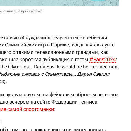
ыбакина ещё присутствует
ане вовсю обсуждались результаты жеребьёвки
их Олимпийских игр в Париже, когда в X-аккаунте
ющего с такими телевизионными грандами, как
роскочила короткая публикация с тэгом
#Paris2024
:
f the Olympics… Daria Saville would be her replacement
Рыбакина снялась с Олимпиады… Дарья Сэвилл
де
).
 ни пустым слухом, ни фейковым вбросом ветерана
дно вечером на сайте Федерации тенниса
ие самой спортсменки
:
!
б этом, но, к сожалению, я не смогу принять