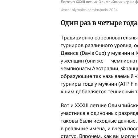
Логотип XXXIII летних Олимпийских игр на 
Фото: olympics.com/en/paris-2024
Один раз в четыре года
Традиционно соревновательный
турниров различного уровня, о
Дэвиса (Davis Cup) у мужчин и К
у женщин (они же — чемпионат
чемпионаты Австралии, Франц
образующие так называемый «Б
турниры года у мужчин (ATP Fin
к ним добавляется теннисный 
Вот и XXXIII летние Олимпийск
участника в одиночных разрядах
таковы были исходные данные.
в реальные имена, и вчера по
статус. Впрочем, как вы могли