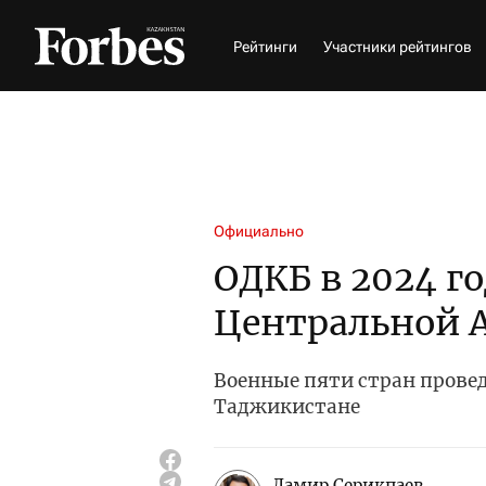
Рейтинги
Участники рейтингов
Официально
ОДКБ в 2024 г
Центральной А
Военные пяти стран провед
Таджикистане
Дамир Серикпаев