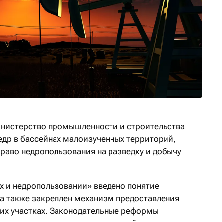
инистерство промышленности и строительства
недр в бассейнах малоизученных территорий,
право недропользования на разведку и добычу
ах и недропользовании» введено понятие
а также закреплен механизм предоставления
ких участках. Законодательные реформы