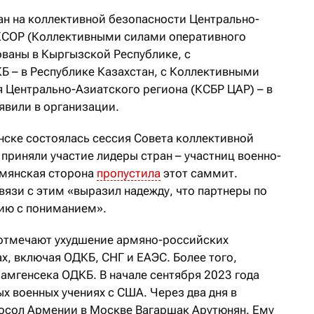
лан на коллективной безопасности Центрально-
 КСОР (Коллективными силами оперативного
ваны в Кыргызской Республике, с
 – в Республике Казахстан, с Коллективными
 Центрально-Азиатского региона (КСБР ЦАР) – в
явили в организации.
нске состоялась сессия Совета коллективной
приняли участие лидеры стран – участниц военно-
рмянская сторона
пропустила
этот саммит.
язи с этим «выразил надежду, что партнеры по
ию с пониманием».
 отмечают ухудшение армяно-российских
х, включая ОДКБ, СНГ и ЕАЭС. Более того,
амгенсека ОДКБ. В начале сентября 2023 года
х военных учениях с США. Через два дня в
осол Армении в Москве Вагаршак Арутюнян. Ему