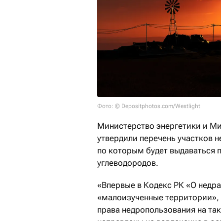
Фото: © Depositphotos.com/Westlight
Министерство энергетики и М
утвердили перечень участков 
по которым будет выдаваться 
углеводородов.
«Впервые в Кодекс РК «О недр
«малоизученные территории», 
права недропользования на та