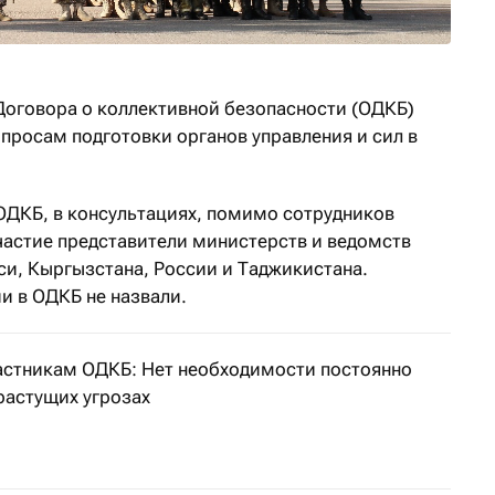
Договора о коллективной безопасности (ОДКБ)
просам подготовки органов управления и сил в
ОДКБ, в консультациях, помимо сотрудников
частие представители министерств и ведомств
уси, Кыргызстана, России и Таджикистана.
и в ОДКБ не назвали.
частникам ОДКБ: Нет необходимости постоянно
растущих угрозах
азахстана выступил в Минске перед главами государств