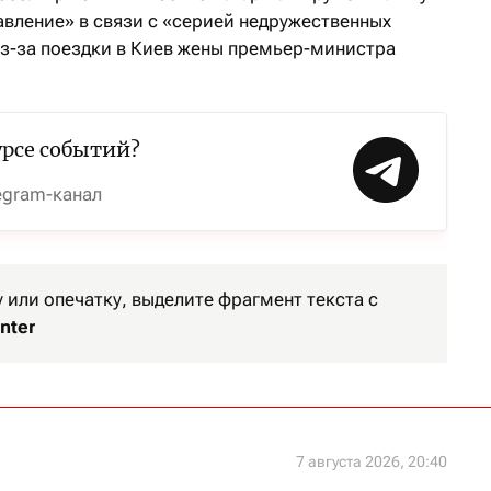
авление» в связи с «серией недружественных
из-за поездки в Киев жены премьер-министра
урсе событий?
egram-канал
или опечатку, выделите фрагмент текста с
nter
7 августа 2026, 20:40