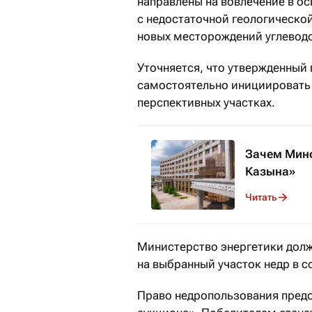
направлены на вовлечение в о
с недостаточной геологическо
новых месторождений углеводо
Уточняется, что утвержденный
самостоятельно инициировать 
перспективных участках.
Зачем Минф
Казына»
Читать
Министерство энергетики долж
на выбранный участок недр в с
Право недропользования предо