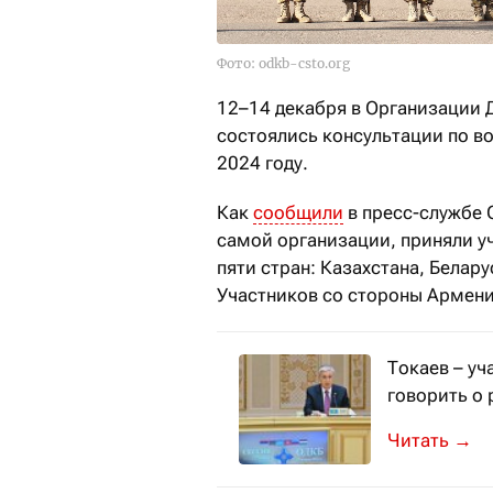
Фото: odkb-csto.org
12–14 декабря в Организации 
состоялись консультации по во
2024 году.
Как
сообщили
в пресс-службе 
самой организации, приняли у
пяти стран: Казахстана, Белар
Участников со стороны Армени
Токаев – у
говорить о 
Президент К
→