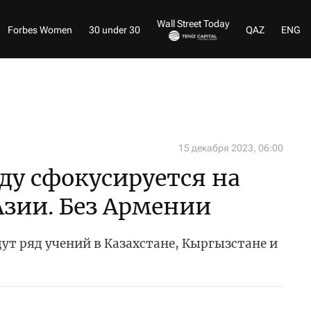
Wall Street Today
Forbes Women
30 under 30
QAZ
ENG
15 декабря 2023, 06:00
оду сфокусируется на
зии. Без Армении
ут ряд учений в Казахстане, Кыргызстане и