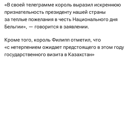
«В своей телеграмме король выразил искреннюю
признательность президенту нашей страны
за теплые пожелания в честь Национального дня
Бельгии», — говорится в заявлении.
Кроме того, король Филипп отметил, что
«с нетерпением ожидает предстоящего в этом году
государственного визита в Казахстан»
по приглашению Касым-Жомарта Токаева. Дата
визита не названа.
За чем ехать в Бельгию кроме пива
и шоколада
Читать
Ранее, 21 июля, президент Казахстана направил
поздравительную телеграмму королю бельгийцев