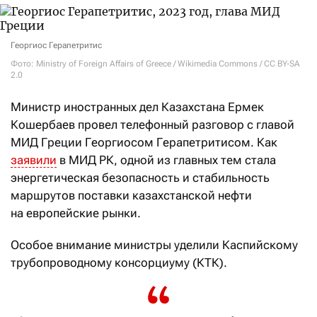
Георгиос Герапетритис
Фото: Ministry of Foreign Affairs of Greece / Wikimedia Commons / CC BY-SA
2.0
Министр иностранных дел Казахстана Ермек
Кошербаев провел телефонный разговор с главой
МИД Греции Георгиосом Герапетритисом. Как
заявили
в МИД РК, одной из главных тем стала
энергетическая безопасность и стабильность
маршрутов поставки казахстанской нефти
на европейские рынки.
Особое внимание министры уделили Каспийскому
трубопроводному консорциуму (КТК).