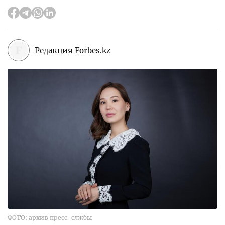
Редакция Forbes.kz
ФОТО: архив пресс-слжбы