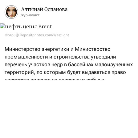
Алтынай Оспанова
журналист
Фото: © Depositphotos.com/Westlight
Министерство энергетики и Министерство
промышленности и строительства утвердили
перечень участков недр в бассейнах малоизученных
территорий, по которым будет выдаваться право
недропользования на разведку и добычу
углеводородов.
«Впервые в Кодекс РК «О недрах
и недропользовании» введено понятие
«малоизученные территории», а также закреплен
механизм предоставления права недропользования
на таких участках. Законодательные реформы