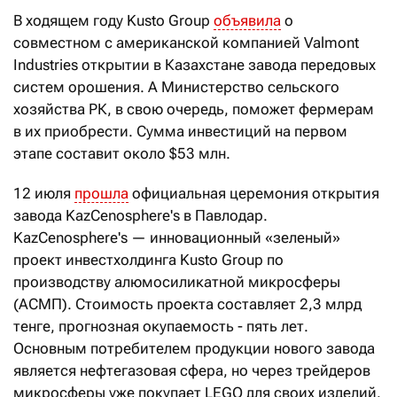
В ходящем году Kusto Group
объявила
о
совместном с американской компанией Valmont
Industries открытии в Казахстане завода передовых
систем орошения. А Министерство сельского
хозяйства РК, в свою очередь, поможет фермерам
в их приобрести. Сумма инвестиций на первом
этапе составит около $53 млн.
12 июля
прошла
официальная церемония открытия
завода KazCenosphere's в Павлодар.
KazCenosphere's — инновационный «зеленый»
проект инвестхолдинга Kusto Group по
производству алюмосиликатной микросферы
(АСМП). Стоимость проекта составляет 2,3 млрд
тенге, прогнозная окупаемость - пять лет.
Основным потребителем продукции нового завода
является нефтегазовая сфера, но через трейдеров
микросферы уже покупает LEGO для своих изделий.