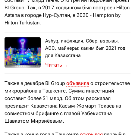
BI Group. Так, в 2017 холдингом был построен Hilton
Astana в городе Нур-Султан, в 2020 - Hampton by
Hilton Turkistan.
Ashyq, инфляция, Сбер, взрывы,
АЭС, майнеры: каким был 2021 год
для Казахстана
Forbes.kz представляет обзор самых
→
Также в декабре BI Group
объявила
о строительстве
микрорайона в Ташкенте. Сумма инвестиций
составит более $1 млрд. Об этом рассказал
президент Казахстана Касым-Жомарт Токаев на
совместном брифинге с главой Узбекистана
Шавкатом Мирзиёевым.
Также в конце года в Ташкенте
открылся
первый в