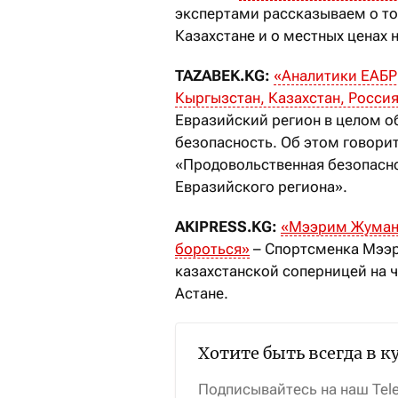
экспертами рассказываем о то
Казахстане и о местных ценах 
TAZABEK.KG:
«Аналитики ЕАБР
Кыргызстан, Казахстан, Россия
Евразийский регион в целом о
безопасность. Об этом говорит
«Продовольственная безопасн
Евразийского региона».
AKIPRESS.KG:
«Мээрим Жумана
бороться»
– Спортсменка Мээр
казахстанской соперницей на 
Астане.
Хотите быть всегда в к
Подписывайтесь на наш Tel