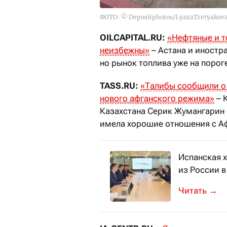
ФОТО: © Depositphotos/LyazaTretyakov
OILCAPITAL.RU:
«Нефтяные и т
неизбежны»
– Астана и иностр
но рынок топлива уже на порог
TASS.RU:
«Талибы сообщили о 
нового афганского режима»
– 
Казахстана Серик Жумангарин 
имела хорошие отношения с А
Испанская 
из России в
Сумма инве
→