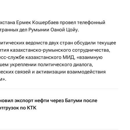
ахстана Ермек Кошербаев провел телефонный
странных дел Румынии Оаной Цойу.
литических ведомств двух стран обсудили текущее
ития казахстанско-румынского сотрудничества,
есс-службе казахстанского МИД, «взаимную
шем укреплении политического диалога,
еских связей и активизации взаимодействия
м».
овил экспорт нефти через Батуми после
отгрузок по КТК