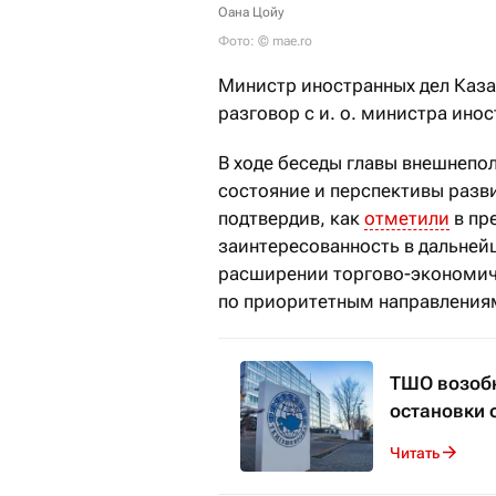
Оана Цойу
Фото: © mae.ro
Министр иностранных дел Каз
разговор с и. о. министра ино
В ходе беседы главы внешнепо
состояние и перспективы разв
подтвердив, как
отметили
в пр
заинтересованность в дальней
расширении торгово-экономич
по приоритетным направления
ТШО возобн
остановки 
Читать