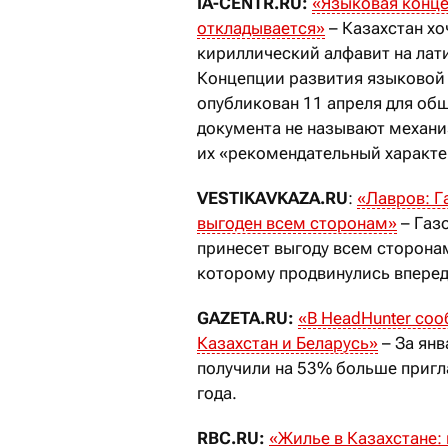
IA-CENTR.RU:
«Языковая конце
откладывается»
– Казахстан хо
кириллический алфавит на лат
Концепции развития языковой 
опубликован 11 апреля для об
документа не называют механ
их «рекомендательный характе
VESTIKAVKAZA.RU
:
«Лавров: Г
выгоден всем сторонам»
– Газ
принесет выгоду всем сторонам
которому продвинулись вперед
GAZETA.RU:
«В HeadHunter соо
Казахстан и Беларусь»
– За янв
получили на 53% больше пригла
года.
RBC.RU:
«Жилье в Казахстане: 