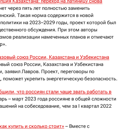
пция Казахстана: переход на латиницу снова
чет через пять лет полностью заменить
инский. Такая норма содержится в новой
политики на 2023–2029 годы, проект которой был
щественного обсуждения. При этом авторы
измов реализации намеченных планов и отмечают
р».
азовый союз России, Казахстана и Узбекистана
овый союз России, Казахстана и Узбекистана
, заявил Лавров. Проект, переговоры по
, поможет укрепить энергетическую безопасность.
бщили, что россиян стали чаще звать работать в
арь – март 2023 года россияне в общей сложности
шений на собеседование, чем за I квартал 2022
как купить и сколько стоит»
– Вместе с