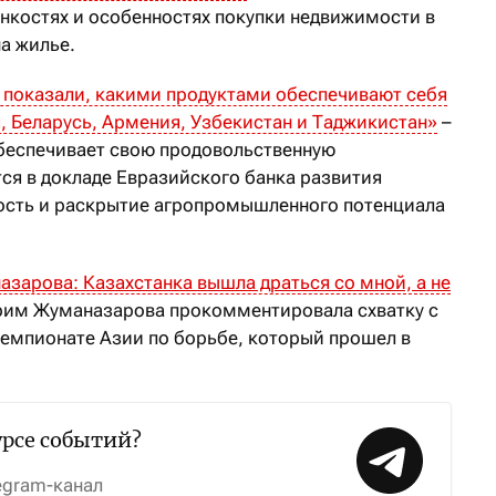
нкостях и особенностях покупки недвижимости в
на жилье.
 показали, какими продуктами обеспечивают себя
, Беларусь, Армения, Узбекистан и Таджикистан»
–
беспечивает свою продовольственную
ся в докладе Евразийского банка развития
ость и раскрытие агропромышленного потенциала
зарова: Казахстанка вышла драться со мной, а не
им Жуманазарова прокомментировала схватку с
чемпионате Азии по борьбе, который прошел в
урсе событий?
egram-канал