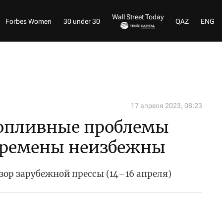
Wall Street Today
Forbes Women
30 under 30
QAZ
ENG
17 апреля 2023, 08:23
опливные проблемы
перемены неизбежны
зор зарубежной прессы (14–16 апреля)