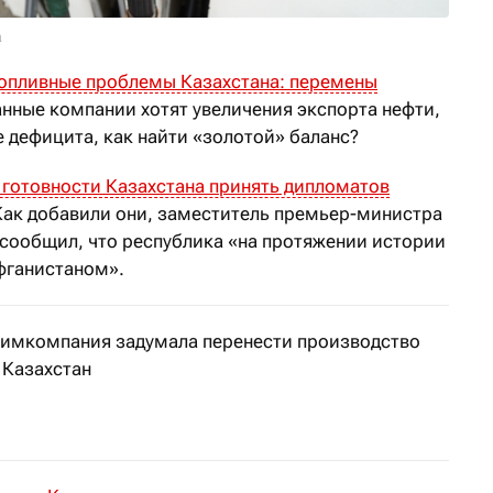
a
опливные проблемы Казахстана: перемены
анные компании хотят увеличения экспорта нефти,
е дефицита, как найти «золотой» баланс?
готовности Казахстана принять дипломатов
Как добавили они, заместитель премьер-министра
сообщил, что республика «на протяжении истории
фганистаном».
химкомпания задумала перенести производство
 Казахстан
стиций оценивается более чем в $15 млн