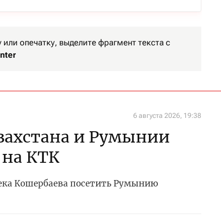
или опечатку, выделите фрагмент текста с
nter
6 августа 2026, 19:38
захстана и Румынии
 на КТК
ека Кошербаева посетить Румынию