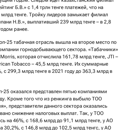
ущим годом. Следом идет казахстанский филиал
инг Б.В.» с 1,4 трлн тенге платежей, что на
млрд тенге. Тройку лидеров замыкает филиал
ани Н.В.», выплативший 239 млрд тенге – в 2,8
годом ранее.
топ-25 табачная отрасль вышла на второе место по
компании горнодобывающего сектора. «Табачники»
Morris, которая отчислила 161,78 млрд тенге, JTI –
erican Tobacco – 45,5 млрд тенге. Их суммарные
, с 299,3 млрд тенге в 2021 году до 363,3 млрд в
п-25 оказался представлен пятью компаниями
ду. Кроме того что из ренкинга выбыло ТОО
», представители данного сектора оказались
вано снижение налоговых выплат. Так, у ТОО
 на 46%, с 168,6 млрд до 91,1 млрд тенге, у АО
 30,2%, с 146,8 млрд до 102,5 млрд тенгс, у АО