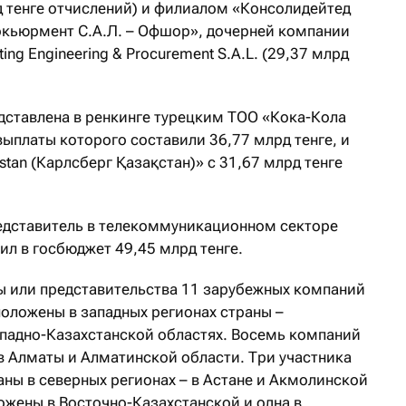
 тенге отчислений) и филиалом «Консолидейтед
окьюрмент С.А.Л. – Офшор», дочерней компании
ing Engineering & Procurement S.A.L. (29,37 млрд
ставлена в ренкинге турецким ТОО «Кока-Кола
ыплаты которого составили 36,77 млрд тенге, и
stan (Карлсберг Қазақстан)» с 31,67 млрд тенге
едставитель в телекоммуникационном секторе
ил в госбюджет 49,45 млрд тенге.
 или представительства 11 зарубежных компаний
положены в западных регионах страны –
падно-Казахстанской областях. Восемь компаний
в Алматы и Алматинской области. Три участника
ны в северных регионах – в Астане и Акмолинской
ожены в Восточно-Казахстанской и одна в