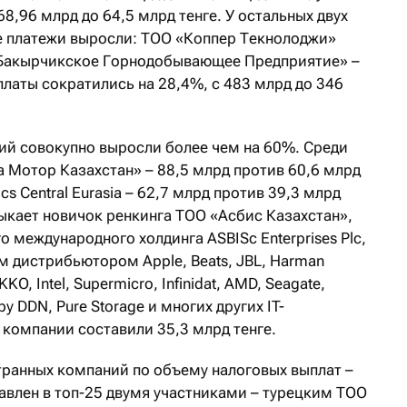
 68,96 млрд до 64,5 млрд тенге. У остальных двух
е платежи выросли: ТОО «Коппер Текнолоджи»
 «Бакырчикское Горнодобывающее Предприятие» –
платы сократились на 28,4%, с 483 млрд до 346
ий совокупно выросли более чем на 60%. Среди
 Мотор Казахстан» – 88,5 млрд против 60,6 млрд
ics Central Eurasia – 62,7 млрд против 39,3 млрд
ыкает новичок ренкинга ТОО «Асбис Казахстан»,
о международного холдинга ASBISc Enterprises Plс,
 дистрибьютором Apple, Beats, JBL, Harman
KKO, Intel, Supermicro, Infinidat, AMD, Seagate,
 by DDN, Pure Storage и многих других IT-
 компании составили 35,3 млрд тенге.
ранных компаний по объему налоговых выплат –
авлен в топ-25 двумя участниками – турецким ТОО