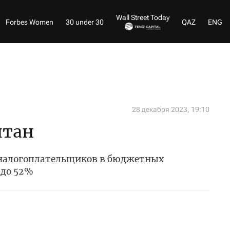
Wall Street Today
Forbes Women
30 under 30
QAZ
ENG
28 декабря 2023, 19:10
нтан
 налогоплательщиков в бюджетных
до 52 %