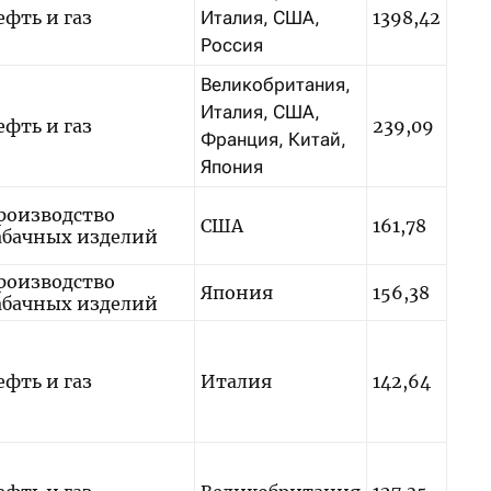
ефть и газ
Италия, США,
1398,42
Россия
Великобритания,
Италия, США,
ефть и газ
239,09
Франция, Китай,
Япония
роизводство
США
161,78
абачных изделий
роизводство
Япония
156,38
абачных изделий
ефть и газ
Италия
142,64