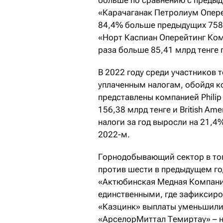
больше по сравнению с предыд
«Карачаганак Петролиум Оперейт
84,4% больше предыдущих 758 
«Норт Каспиан Оперейтинг Комп
раза больше 85,41 млрд тенге 
В 2022 году среди участников 
уплаченным налогам, обойдя 
представлены компанией Philip 
156,38 млрд тенге и British Am
налоги за год выросли на 21,4%
2022-м.
Горнодобывающий сектор в то
против шести в предыдущем го
«Актюбинская Медная Компания
единственными, где зафиксиро
«Казцинк» выплаты уменьшились
«АрселорМиттал Темиртау» – на