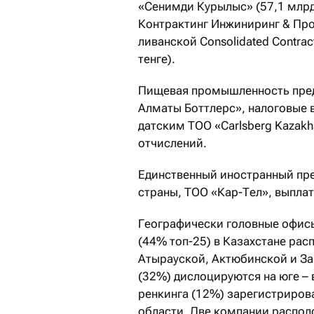
«Сенимди Курылыс» (57,1 млрд
Контрактинг Инжиниринг & Пр
ливанской Consolidated Contract
тенге).
Пищевая промышленность пред
Алматы Боттлерс», налоговые в
датским ТОО «Carlsberg Kazakh
отчислений.
Единственный иностранный пр
страны, ТОО «Кар-Тел», выплат
Географически головные офисы
(44% топ-25) в Казахстане рас
Атырауской, Актюбинской и За
(32%) дислоцируются на юге – 
ренкинга (12%) зарегистрирова
области. Две компании распол