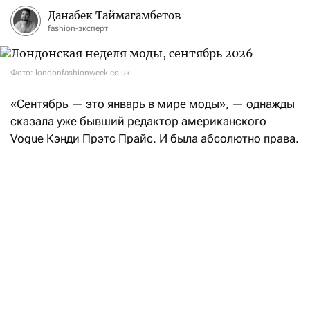
Данабек Таймагамбетов
fashion-эксперт
Фото: londonfashionweek.co.uk
«Сентябрь — это январь в мире моды», — однажды
сказала уже бывший редактор американского
Vogue Кэнди Прэтс Прайс. И была абсолютно права.
После нью-йоркских fashion-шоу эстафету возьмет
Лондон: London Fashion Week состоится с 17
по 21 сентября.
Свои коллекции весна-лето — 2027 на London
Fashion Week покажут такие бренды, как Aaron Esh,
RIchard Quinn, Erdem, Mithridate, Harris Reed, John
Richmond, Roksanda, Kyle Ho, Сharlie Constantinu,
Barbour и Burberry.