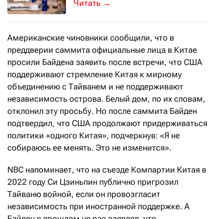
Недавняя встреча лидеров двух миро
→
Американские чиновники сообщили, что в
преддверии саммита официальные лица в Китае
просили Байдена заявить после встречи, что США
поддерживают стремление Китая к мирному
объединению с Тайванем и не поддерживают
независимость острова. Белый дом, по их словам,
отклонил эту просьбу. Но после саммита Байден
подтвердил, что США продолжают придерживаться
политики «одного Китая», подчеркнув: «Я не
собираюсь ее менять. Это не изменится».
NBC напоминает, что на съезде Компартии Китая в
2022 году Си Цзиньпин публично пригрозил
Тайваню войной, если он провозгласит
независимость при иностранной поддержке. А
Байден в прошлом не раз заявлял, что