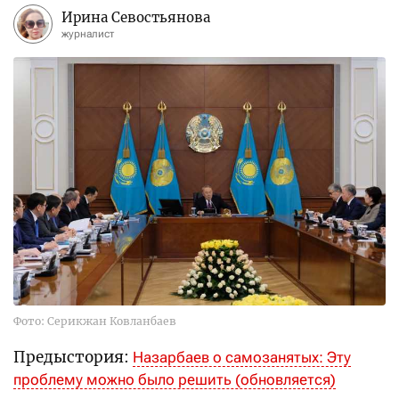
Ирина Севостьянова
журналист
Фото: Серикжан Ковланбаев
Предыстория:
Назарбаев о самозанятых: Эту
проблему можно было решить (обновляется)