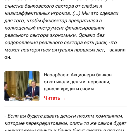
очистке банковского сектора от слабых и
низкоэффективных игроков. (...) Мы это сделали
для того, чтобы финсектор превратился в
полноценный инструмент финансирования
реального сектора экономики. Однако без
оздоровления реального сектора есть риск, что
может повториться ситуация прошлых лет
, - заявил
он.
Назарбаев: Акционеры банков
откатывали деньги, воровали,
давали кредиты своим
О чём с глазу на глаз говорили Аки
→
-
Если вы будете давать деньги плохим компаниям,
которые перекредитованы, опять то же самое будет
- уничтожены деньги и банки будут сидеть в плохом