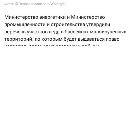
Фото: © Depositphotos.com/Westlight
Министерство энергетики и Министерство
промышленности и строительства утвердили
перечень участков недр в бассейнах малоизученных
территорий, по которым будет выдаваться право
недропользования на разведку и добычу
углеводородов.
«Впервые в Кодекс РК «О недрах
и недропользовании» введено понятие
«малоизученные территории», а также закреплен
механизм предоставления права недропользования
на таких участках. Законодательные реформы
направлены на вовлечение в освоение
перспективных территорий с недостаточной
геологической изученностью и высоким
потенциалом открытия новых месторождений