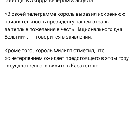
сообщить Акорда вечером 8 августа.
«В своей телеграмме король выразил искреннюю
признательность президенту нашей страны
за теплые пожелания в честь Национального дня
Бельгии», — говорится в заявлении.
Кроме того, король Филипп отметил, что
«с нетерпением ожидает предстоящего в этом году
государственного визита в Казахстан»
по приглашению Касым-Жомарта Токаева. Дата
визита не названа.
За чем ехать в Бельгию кроме пива
и шоколада
Читать
Ранее, 21 июля, президент Казахстана направил