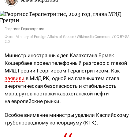
Георгиос Герапетритис
Фото: Ministry of Foreign Affairs of Greece / Wikimedia Commons / CC BY-SA
2.0
Министр иностранных дел Казахстана Ермек
Кошербаев провел телефонный разговор с главой
МИД Греции Георгиосом Герапетритисом. Как
заявили
в МИД РК, одной из главных тем стала
энергетическая безопасность и стабильность
маршрутов поставки казахстанской нефти
на европейские рынки.
Особое внимание министры уделили Каспийскому
трубопроводному консорциуму (КТК).