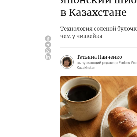
японский шио
в Казахстане
Технология соленой булочк
чем у чизкейка
Татьяна Панченко
выпускающий редактор Forbes W
Kazakhstan