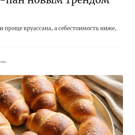
-пан новым трендом
и проще круассана, а себестоимость ниже,
omen