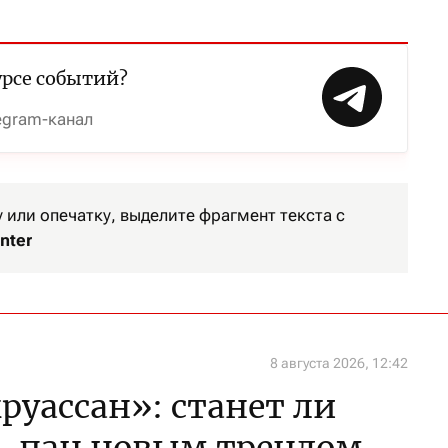
урсе событий?
egram-канал
или опечатку, выделите фрагмент текста с
nter
8 августа 2026, 12:42
уассан»: станет ли