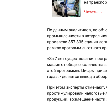
на транспор
Это благопр
→
По данным аналитиков, по об
промышленности в натуральном
произвели 357 335 единиц лег
рамках программ льготного кр
«За 7 лет существования прог
машин от общего количества з
этой программы. Цифры привед
года», - делается вывод в обоз
При этом эксперты отмечают, 
простимулировали налоговые 
продукции, возмещение части 