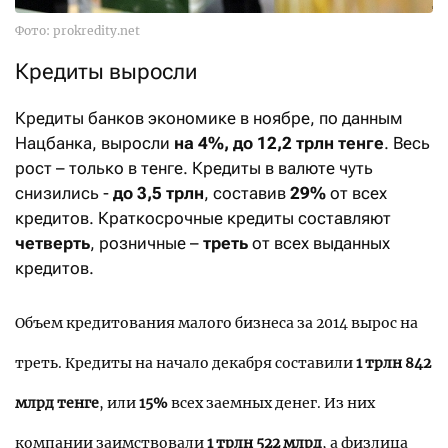
Фото: prokredity.net
Кредиты выросли
Кредиты банков экономике в ноябре, по данным
Нацбанка, выросли
на 4%, до 12,2 трлн тенге
. Весь
рост – только в тенге. Кредиты в валюте чуть
снизились -
до 3,5 трлн
, составив
29%
от всех
кредитов. Краткосрочные кредиты составляют
четверть
, розничные –
треть
от всех выданных
кредитов.
Объем кредитования малого бизнеса за 2014 вырос на
треть. Кредиты на начало декабря составили
1 трлн 842
млрд тенге
, или
15%
всех заемных денег. Из них
компании заимствовали
1 трлн 522 млрд
, а физлица