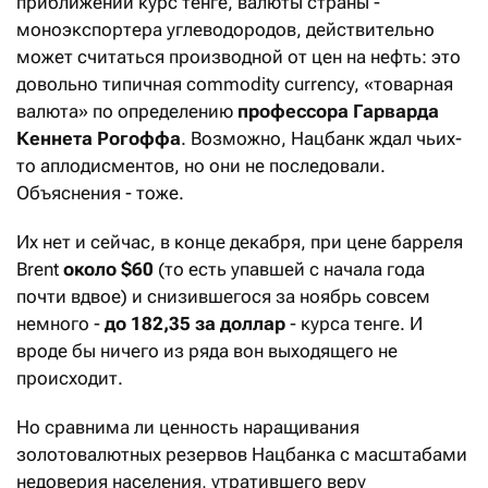
приближении курс тенге, валюты страны -
моноэкспортера углеводородов, действительно
может считаться производной от цен на нефть: это
довольно типичная commodity currency, «товарная
валюта» по определению
профессора Гарварда
Кеннета Рогоффа
. Возможно, Нацбанк ждал чьих-
то аплодисментов, но они не последовали.
Объяснения - тоже.
Их нет и сейчас, в конце декабря, при цене барреля
Brent
около $60
(то есть упавшей с начала года
почти вдвое) и снизившегося за ноябрь совсем
немного -
до 182,35 за доллар
- курса тенге. И
вроде бы ничего из ряда вон выходящего не
происходит.
Но сравнима ли ценность наращивания
золотовалютных резервов Нацбанка с масштабами
недоверия населения, утратившего веру