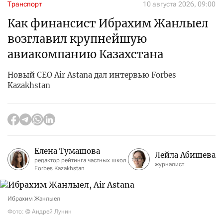
Транспорт
10 августа 2026, 09:00
Как финансист Ибрахим Жанлыел
возглавил крупнейшую
авиакомпанию Казахстана
Новый CEO Air Astana дал интервью Forbes
Kazakhstan
Елена Тумашова
Лейла Абишева
редактор рейтинга частных школ
журналист
Forbes Kazakhstan
Ибрахим Жанлыел
Фото: © Андрей Лунин