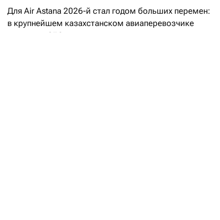
Для Air Astana 2026-й стал годом больших перемен:
в крупнейшем казахстанском авиаперевозчике
сменился CEO — впервые за два десятка лет.
Ибрахим Жанлыел, который был в компании
финансовым директором, вступил в должность
главного исполнительного директора 1 апреля.
«Пролететь» мимо столь значимого HR-кейса
мы не могли и, конечно, взяли билет в бизнес-
класс, чтобы поговорить с новым CEO и о нем
самом, и о бизнесе Air Astana, и о том, по какому
маршруту он направит авиакомпанию.
Финансист на виражах
«Лицом» и дравейром Air Astana два десятка лет
был теперь уже экс-CEO Питер Фостер. Все,
кажется, привыкли: Питер Фостер — это Air Astana,
Air Astana — это улыбающийся британец. Ибрахим