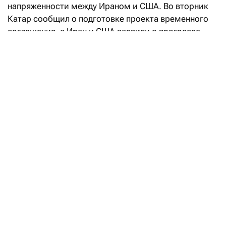
напряженности между Ираном и США. Во вторник
Катар сообщил о подготовке проекта временного
соглашения, а Иран и США заявили о прогрессе
в переговорах, направленных на восстановление
судоходства через Ормузский пролив. При этом
Иран также объявил о достижении соглашения
с Оманом по предлагаемому маршруту судоходства
через Ормузский пролив, что позволило частично
возобновить судоходство. На этом фоне стоимость
энергоносителей уменьшилась, что
способствовало снижению доходности
американских и европейских государственных
бумаг по всей кривой и заставило рынки
пересмотреть ожидания по инфляции
и перспективы ужесточения монетарной политики.
Зачем Минфин передал свою долю
в ERG фонду «Самрук-Казына»