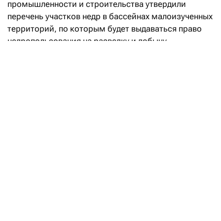
промышленности и строительства утвердили
перечень участков недр в бассейнах малоизученных
территорий, по которым будет выдаваться право
недропользования на разведку и добычу
углеводородов.
«Впервые в Кодекс РК «О недрах
и недропользовании» введено понятие
«малоизученные территории», а также закреплен
механизм предоставления права недропользования
на таких участках. Законодательные реформы
направлены на вовлечение в освоение
перспективных территорий с недостаточной
геологической изученностью и высоким
потенциалом открытия новых месторождений
углеводородов», — говорится в сообщении.
Уточняется, что утвержденный перечень «дает