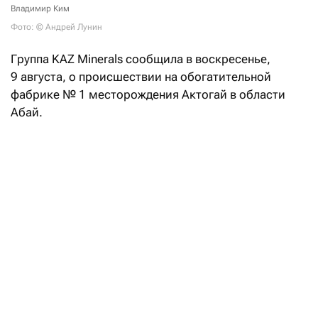
Владимир Ким
Фото: © Андрей Лунин
Группа KAZ Minerals сообщила в воскресенье,
9 августа, о происшествии на обогатительной
фабрике №
1 месторождения Актогай в области
Абай.
«9 августа 2026 года около 12:00 на участке
валковой дробилки высокого давления во время
проведения ремонтных работ в рамках планово-
предупредительного ремонта произошло
возгорание. Первоначальный очаг возгорания
находился в районе грохота. Работы на данном
участке производились сотрудниками подрядной
организации. Пострадавших нет, в том числе
отсутствуют обращения в связи с задымлением.
С производственного участка были эвакуированы