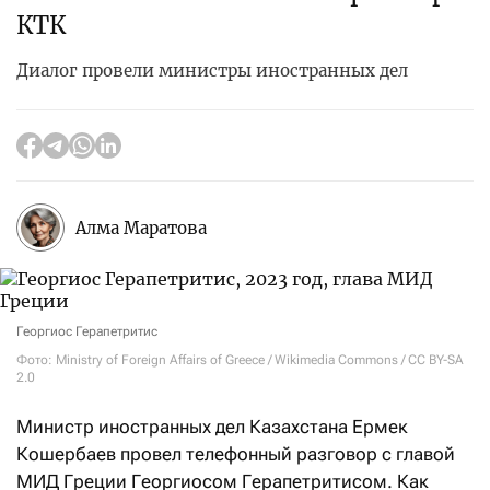
КТК
Диалог провели министры иностранных дел
Алма Маратова
Георгиос Герапетритис
Фото: Ministry of Foreign Affairs of Greece / Wikimedia Commons / CC BY-SA
2.0
Министр иностранных дел Казахстана Ермек
Кошербаев провел телефонный разговор с главой
МИД Греции Георгиосом Герапетритисом. Как