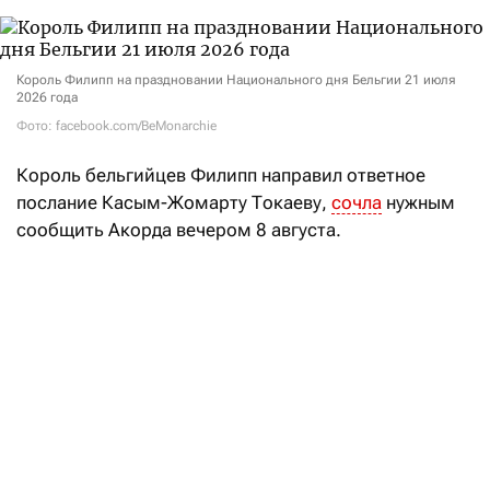
Король Филипп на праздновании Национального дня Бельгии 21 июля
2026 года
Фото: facebook.com/BeMonarchie
Король
бельгийцев Филипп
направил ответное
послание Касым-Жомарту Токаеву,
сочла
нужным
сообщить Акорда вечером 8 августа.
«В своей телеграмме король выразил искреннюю
признательность президенту нашей страны
за теплые пожелания в честь Национального дня
Бельгии», — говорится в заявлении.
Кроме того, король Филипп отметил, что
«с нетерпением ожидает предстоящего в этом году
государственного визита в Казахстан»